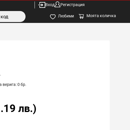
Вход
Регистрация
Моята количка
Любими
.
 верига:
0
бр.
.19
лв.)