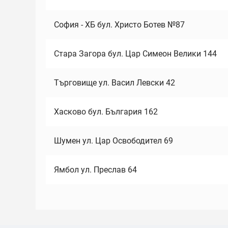
София - ХБ бул. Христо Ботев №87
Стара Загора бул. Цар Симеон Велики 144
Търговище ул. Васил Левски 42
Хасково бул. България 162
Шумен ул. Цар Освободител 69
Ямбол ул. Преслав 64