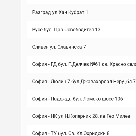
Разград ул.Хан Кубрат 1
Русе бул. Цар Освободител 13
Сливен ул. Славянска 7
София - ГД бул. Г.Делчев №61 кв. Красно сел
София - Люлин 7 бул.Джавахарлал Неру ,бл.
София - Надежда бул. Ломско шосе 106
София - НК ул.Н.Коперник 28, кв.Гео Милев
София - ТУ бул. Св. Кл.Охридски 8