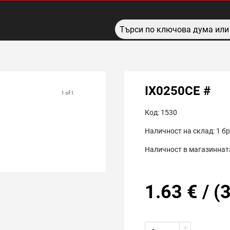
IX0250CE #
1 of 1
Код:
1530
Наличност на склад:
1
бр
Наличност в магазинната
1.63
€
/
(
3