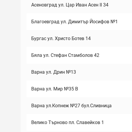
Асеновград ул. Цар Иван Асен II 34
Благоевград ул. Димитър Йосифов №1
Бургас ул. Христо Ботев 14
Бяла ул. Стефан Стамболов 42
Варна ул. Дрин №13
Варна ул. Мир №35 В
Варна ул.Копнеж №27 бул.Сливница
Велико Търново пл. Славейков 1