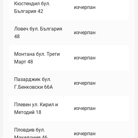
Кюстендил бул.
изчерпан
България 42
Ловеч бул. България
изчерпан
48
Монтана бул. Трети
изчерпан
Март 48
Пазарджик бул.
изчерпан
Г.Бенковски 66А
Плевен ул. Кирил и
изчерпан
Методий 18
Пловдив бул.
изчерпан
Македония 46