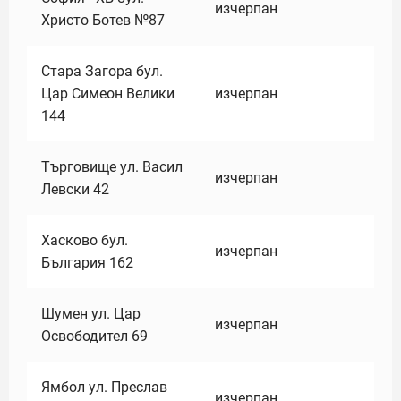
изчерпан
Христо Ботев №87
Стара Загора бул.
Цар Симеон Велики
изчерпан
144
Търговище ул. Васил
изчерпан
Левски 42
Хасково бул.
изчерпан
България 162
Шумен ул. Цар
изчерпан
Освободител 69
Ямбол ул. Преслав
изчерпан