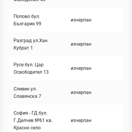
Попово бул.
изчерпан
България 99
Разград ул.Хан
изчерпан
Кубрат 1
Русе бул. Цар
изчерпан
Освободител 13
Сливен ул.
изчерпан
Славянска 7
София - ГД бул.
Г.Делчев №61 кв.
изчерпан
Красно село