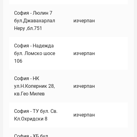
София - Люлин 7
бул.Джавахарлал
изчерпан
Неру ,бл.751
София - Надежда
бул. Ломско шосе
изчерпан
106
София - НК
ул.Н.Коперник 28,
изчерпан
кв.Гео Милев
София - ТУ бул. Св.
изчерпан
Кл.Охридски 8
София - ХБ бул.