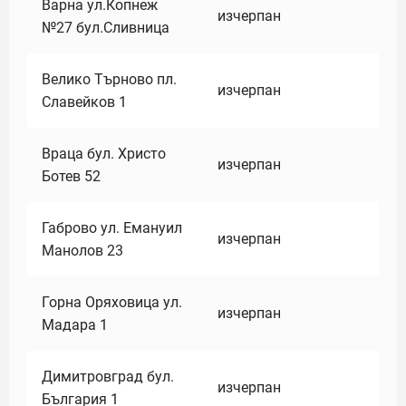
Варна ул.Копнеж
изчерпан
№27 бул.Сливница
Велико Търново пл.
изчерпан
Славейков 1
Враца бул. Христо
изчерпан
Ботев 52
Габрово ул. Емануил
изчерпан
Манолов 23
Горна Оряховица ул.
изчерпан
Мадара 1
Димитровград бул.
изчерпан
България 1