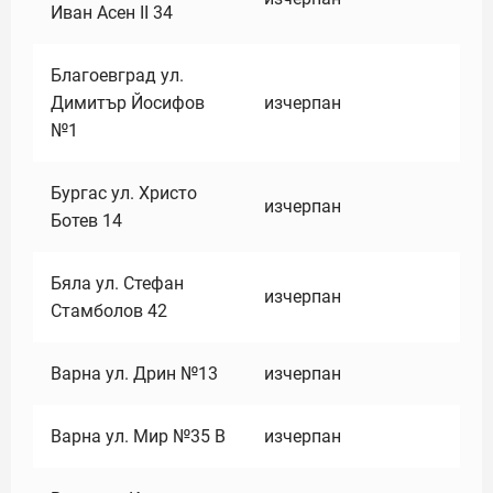
Иван Асен II 34
Благоевград ул.
Димитър Йосифов
изчерпан
№1
Бургас ул. Христо
изчерпан
Ботев 14
Бяла ул. Стефан
изчерпан
Стамболов 42
Варна ул. Дрин №13
изчерпан
Варна ул. Мир №35 В
изчерпан