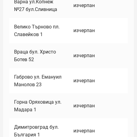
Варна ул.Копнеж
изчерпан
№27 бул.Сливница
Велико Търново пл.
изчерпан
Славейков 1
Враца бул. Христо
изчерпан
Ботев 52
Габрово ул. Емануил
изчерпан
Манолов 23
Горна Оряховица ул.
изчерпан
Мадара 1
Димитровград бул.
изчерпан
България 1