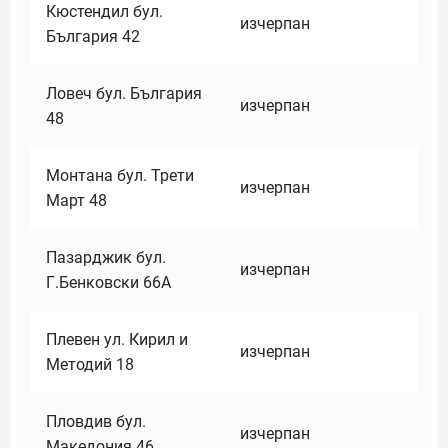
Кюстендил бул.
изчерпан
България 42
Ловеч бул. България
изчерпан
48
Монтана бул. Трети
изчерпан
Март 48
Пазарджик бул.
изчерпан
Г.Бенковски 66А
Плевен ул. Кирил и
изчерпан
Методий 18
Пловдив бул.
изчерпан
Македония 46