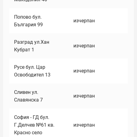
Попово бул.
изчерпан
България 99
Разград ул.Хан
изчерпан
Кубрат 1
Русе бул. Цар
изчерпан
Освободител 13
Сливен ул.
изчерпан
Славянска 7
София - ГД бул.
Г.Делчев №61 кв.
изчерпан
Красно село