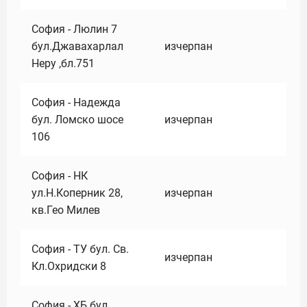
София - Люлин 7
бул.Джавахарлал
изчерпан
Неру ,бл.751
София - Надежда
бул. Ломско шосе
изчерпан
106
София - НК
ул.Н.Коперник 28,
изчерпан
кв.Гео Милев
София - ТУ бул. Св.
изчерпан
Кл.Охридски 8
София - ХБ бул.