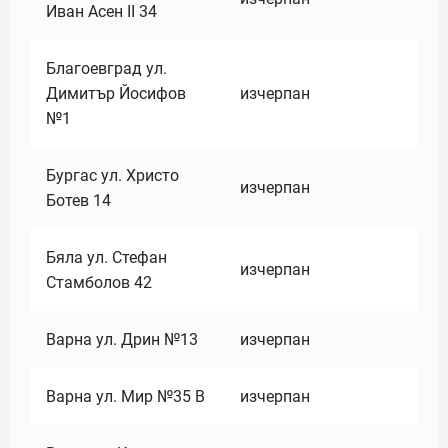
Иван Асен II 34
Благоевград ул.
Димитър Йосифов
изчерпан
№1
Бургас ул. Христо
изчерпан
Ботев 14
Бяла ул. Стефан
изчерпан
Стамболов 42
Варна ул. Дрин №13
изчерпан
Варна ул. Мир №35 В
изчерпан