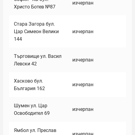
изчерпан
Христо Ботев №87
Стара Загора бул.
Цар Симеон Велики
изчерпан
144
Търговище ул. Васил
изчерпан
Левски 42
Хасково бул.
изчерпан
България 162
Шумен ул. Цар
изчерпан
Освободител 69
Ямбол ул. Преслав
изчерпан