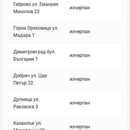
Габрово ул. Емануил
изчерпан
Манолов 23
Горна Оряховица ул.
изчерпан
Мадара 1
Димитровград бул.
изчерпан
България 1
Добрич ул. Цар
изчерпан
Петър 22
Дупница ул.
изчерпан
Раковска 3
Казанлък ул.
изчерпан