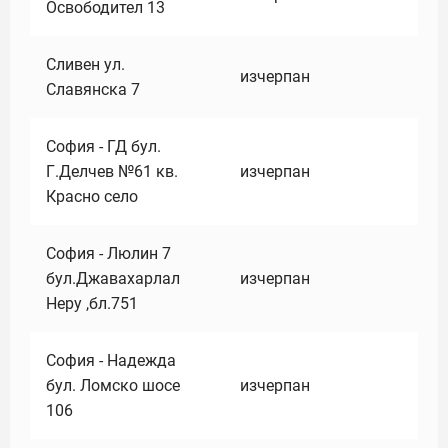
Освободител 13
Сливен ул.
изчерпан
Славянска 7
София - ГД бул.
Г.Делчев №61 кв.
изчерпан
Красно село
София - Люлин 7
бул.Джавахарлал
изчерпан
Неру ,бл.751
София - Надежда
бул. Ломско шосе
изчерпан
106