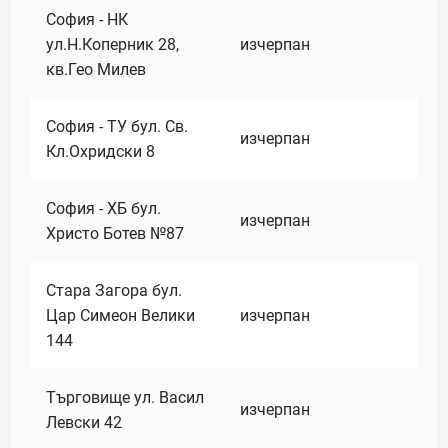
София - НК
ул.Н.Коперник 28,
изчерпан
кв.Гео Милев
София - ТУ бул. Св.
изчерпан
Кл.Охридски 8
София - ХБ бул.
изчерпан
Христо Ботев №87
Стара Загора бул.
Цар Симеон Велики
изчерпан
144
Търговище ул. Васил
изчерпан
Левски 42