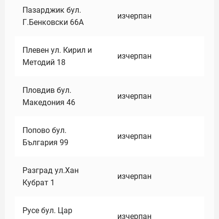
Пазарджик бул.
изчерпан
Г.Бенковски 66А
Плевен ул. Кирил и
изчерпан
Методий 18
Пловдив бул.
изчерпан
Македония 46
Попово бул.
изчерпан
България 99
Разград ул.Хан
изчерпан
Кубрат 1
Русе бул. Цар
изчерпан