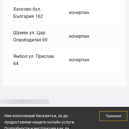
Хасково бул.
изчерпан
България 162
Шумен ул. Цар
изчерпан
Освободител 69
Ямбол ул. Преслав
изчерпан
64
Ние използваме бисквитки, за да
Приемам
предоставяме нашите онлайн услуги.
Подробности и инструкции как да