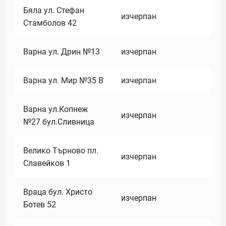
Бяла ул. Стефан
изчерпан
Стамболов 42
Варна ул. Дрин №13
изчерпан
Варна ул. Мир №35 В
изчерпан
Варна ул.Копнеж
изчерпан
№27 бул.Сливница
Велико Търново пл.
изчерпан
Славейков 1
Враца бул. Христо
изчерпан
Ботев 52