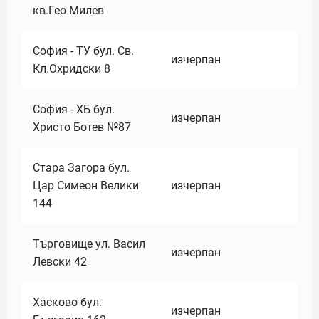
кв.Гео Милев
София - ТУ бул. Св.
изчерпан
Кл.Охридски 8
София - ХБ бул.
изчерпан
Христо Ботев №87
Стара Загора бул.
Цар Симеон Велики
изчерпан
144
Търговище ул. Васил
изчерпан
Левски 42
Хасково бул.
изчерпан