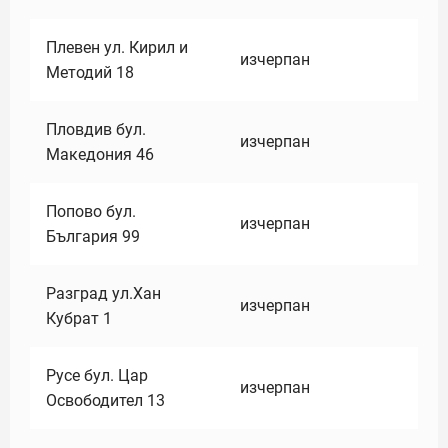
Плевен ул. Кирил и
изчерпан
Методий 18
Пловдив бул.
изчерпан
Македония 46
Попово бул.
изчерпан
България 99
Разград ул.Хан
изчерпан
Кубрат 1
Русе бул. Цар
изчерпан
Освободител 13