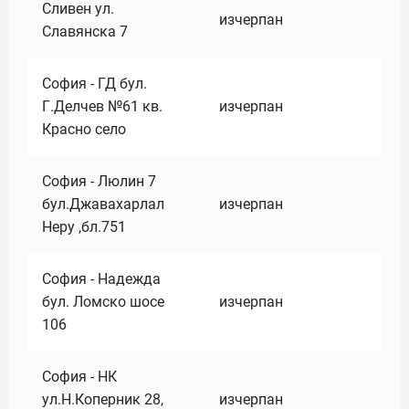
Сливен ул.
изчерпан
Славянска 7
София - ГД бул.
Г.Делчев №61 кв.
изчерпан
Красно село
София - Люлин 7
бул.Джавахарлал
изчерпан
Неру ,бл.751
София - Надежда
бул. Ломско шосе
изчерпан
106
София - НК
ул.Н.Коперник 28,
изчерпан