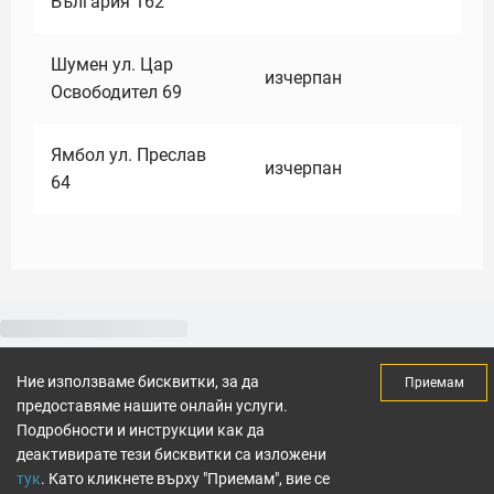
България 162
Шумен ул. Цар
изчерпан
Освободител 69
Ямбол ул. Преслав
изчерпан
64
Ние използваме бисквитки, за да
Приемам
предоставяме нашите онлайн услуги.
Подробности и инструкции как да
деактивирате тези бисквитки са изложени
тук
. Като кликнете върху "Приемам", вие се