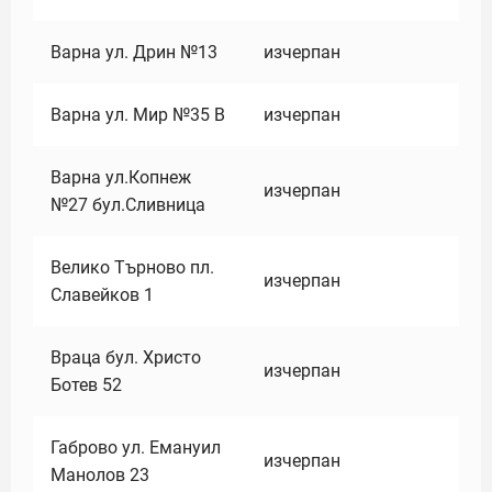
Варна ул. Дрин №13
изчерпан
Варна ул. Мир №35 В
изчерпан
Варна ул.Копнеж
изчерпан
№27 бул.Сливница
Велико Търново пл.
изчерпан
Славейков 1
Враца бул. Христо
изчерпан
Ботев 52
Габрово ул. Емануил
изчерпан
Манолов 23