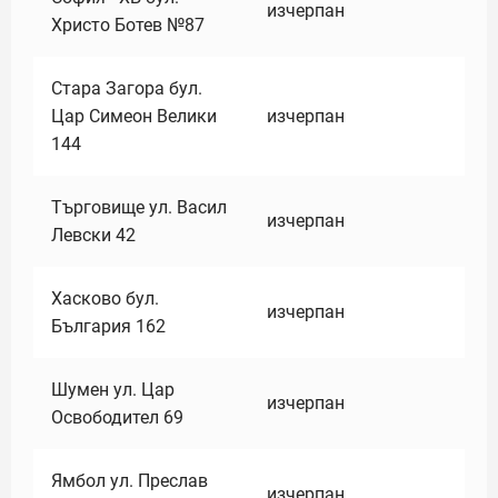
изчерпан
Христо Ботев №87
Стара Загора бул.
Цар Симеон Велики
изчерпан
144
Търговище ул. Васил
изчерпан
Левски 42
Хасково бул.
изчерпан
България 162
Шумен ул. Цар
изчерпан
Освободител 69
Ямбол ул. Преслав
изчерпан