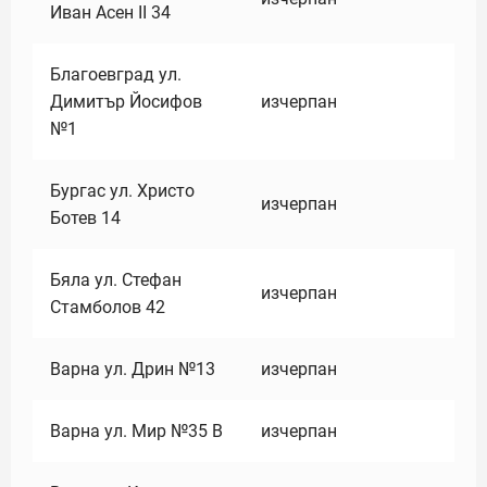
Иван Асен II 34
Благоевград ул.
Димитър Йосифов
изчерпан
№1
Бургас ул. Христо
изчерпан
Ботев 14
Бяла ул. Стефан
изчерпан
Стамболов 42
Варна ул. Дрин №13
изчерпан
Варна ул. Мир №35 В
изчерпан