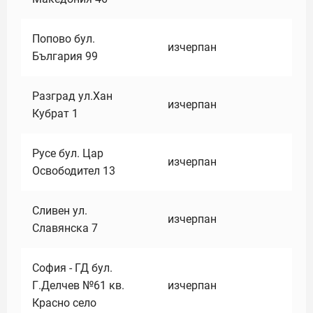
Попово бул.
изчерпан
България 99
Разград ул.Хан
изчерпан
Кубрат 1
Русе бул. Цар
изчерпан
Освободител 13
Сливен ул.
изчерпан
Славянска 7
София - ГД бул.
Г.Делчев №61 кв.
изчерпан
Красно село