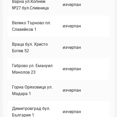
Варна ул.Копнеж
изчерпан
№27 бул.Сливница
Велико Търново пл.
изчерпан
Славейков 1
Враца бул. Христо
изчерпан
Ботев 52
Габрово ул. Емануил
изчерпан
Манолов 23
Горна Оряховица ул.
изчерпан
Мадара 1
Димитровград бул.
изчерпан
България 1