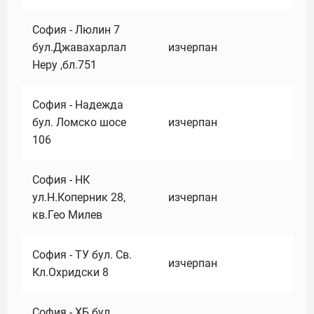
София - Люлин 7
бул.Джавахарлал
изчерпан
Неру ,бл.751
София - Надежда
бул. Ломско шосе
изчерпан
106
София - НК
ул.Н.Коперник 28,
изчерпан
кв.Гео Милев
София - ТУ бул. Св.
изчерпан
Кл.Охридски 8
София - ХБ бул.