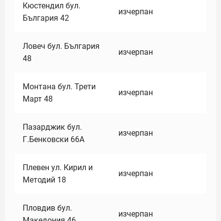
Кюстендил бул.
изчерпан
България 42
Ловеч бул. България
изчерпан
48
Монтана бул. Трети
изчерпан
Март 48
Пазарджик бул.
изчерпан
Г.Бенковски 66А
Плевен ул. Кирил и
изчерпан
Методий 18
Пловдив бул.
изчерпан
Македония 46