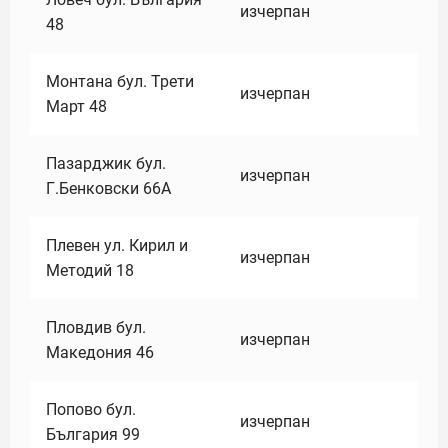
изчерпан
48
Монтана бул. Трети
изчерпан
Март 48
Пазарджик бул.
изчерпан
Г.Бенковски 66А
Плевен ул. Кирил и
изчерпан
Методий 18
Пловдив бул.
изчерпан
Македония 46
Попово бул.
изчерпан
България 99