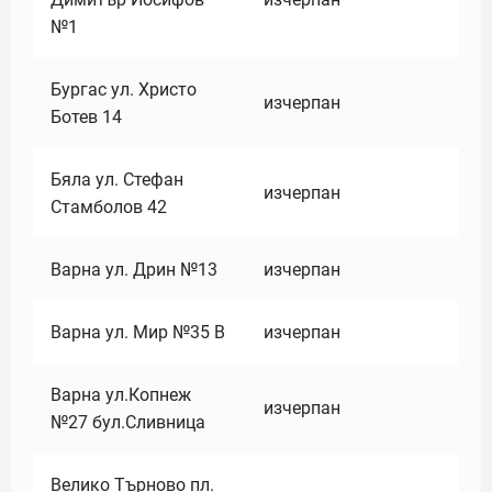
№1
Бургас ул. Христо
изчерпан
Ботев 14
Бяла ул. Стефан
изчерпан
Стамболов 42
Варна ул. Дрин №13
изчерпан
Варна ул. Мир №35 В
изчерпан
Варна ул.Копнеж
изчерпан
№27 бул.Сливница
Велико Търново пл.