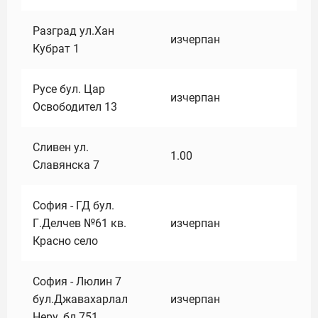
Разград ул.Хан
изчерпан
Кубрат 1
Русе бул. Цар
изчерпан
Освободител 13
Сливен ул.
1.00
Славянска 7
София - ГД бул.
Г.Делчев №61 кв.
изчерпан
Красно село
София - Люлин 7
бул.Джавахарлал
изчерпан
Неру ,бл.751