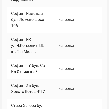
София - Надежда
бул. Ломско шосе
изчерпан
106
София - НК
ул.Н.Коперник 28,
изчерпан
кв.Гео Милев
София - ТУ бул. Св.
изчерпан
Кл.Охридски 8
София - ХБ бул.
изчерпан
Христо Ботев №87
Стара Загора бул.