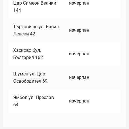
Цар Симеон Велики
изчерпан
144
Търговище ул. Васил
изчерпан
Левски 42
Хасково бул.
изчерпан
България 162
Шумен ул. Цар
изчерпан
Освободител 69
Ямбол ул. Преслав
изчерпан
64