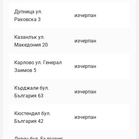
Дупница ул.
изчерпан
Раковска 3
Казанлък ул.
изчерпан
Македония 20
Карлово ул. Генерал
изчерпан
Заимов 5
Кърджали бул.
изчерпан
България 63
Кюстендил бул.
изчерпан
България 42
Ловеч бул. България