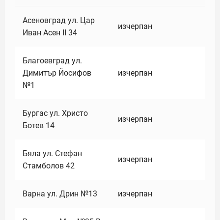
Асеновград ул. Цар
изчерпан
Иван Асен II 34
Благоевград ул.
Димитър Йосифов
изчерпан
№1
Бургас ул. Христо
изчерпан
Ботев 14
Бяла ул. Стефан
изчерпан
Стамболов 42
Варна ул. Дрин №13
изчерпан