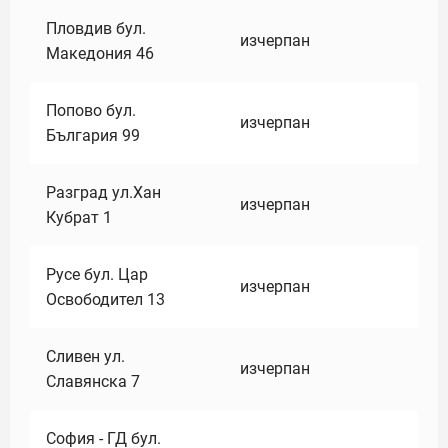
Пловдив бул.
изчерпан
Македония 46
Попово бул.
изчерпан
България 99
Разград ул.Хан
изчерпан
Кубрат 1
Русе бул. Цар
изчерпан
Освободител 13
Сливен ул.
изчерпан
Славянска 7
София - ГД бул.