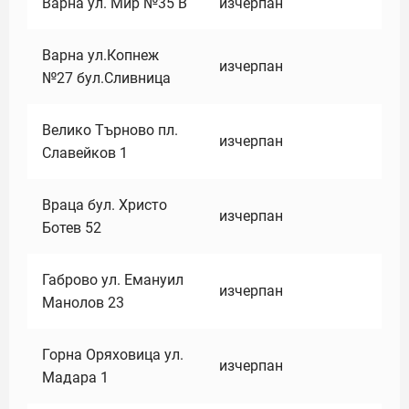
Варна ул. Мир №35 В
изчерпан
Варна ул.Копнеж
изчерпан
№27 бул.Сливница
Велико Търново пл.
изчерпан
Славейков 1
Враца бул. Христо
изчерпан
Ботев 52
Габрово ул. Емануил
изчерпан
Манолов 23
Горна Оряховица ул.
изчерпан
Мадара 1