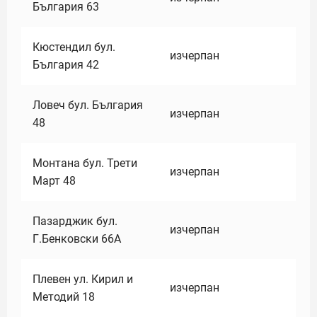
България 63
Кюстендил бул.
изчерпан
България 42
Ловеч бул. България
изчерпан
48
Монтана бул. Трети
изчерпан
Март 48
Пазарджик бул.
изчерпан
Г.Бенковски 66А
Плевен ул. Кирил и
изчерпан
Методий 18