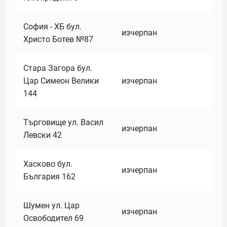
София - ХБ бул.
изчерпан
Христо Ботев №87
Стара Загора бул.
Цар Симеон Велики
изчерпан
144
Търговище ул. Васил
изчерпан
Левски 42
Хасково бул.
изчерпан
България 162
Шумен ул. Цар
изчерпан
Освободител 69