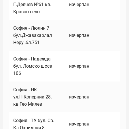
Г.Делчев №61 кв.
изчерпан
Красно село
София - Люлин 7
бул.Джавахарлал
изчерпан
Неру ,бл.751
София - Надежда
бул. Ломско шосе
изчерпан
106
София - НК
ул.Н.Коперник 28,
изчерпан
кв.Гео Милев
София - ТУ бул. Св.
изчерпан
Кл.Охридски 8