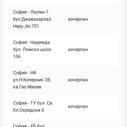
София - Люлин 7
бул.Джавахарлал
изчерпан
Неру ,бл.751
София - Надежда
бул. Ломско шосе
изчерпан
106
София - НК
ул.Н.Коперник 28,
изчерпан
кв.Гео Милев
София - ТУ бул. Св.
изчерпан
Кл.Охридски 8
София - ХБ бул.