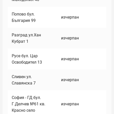
Попово бул.
изчерпан
България 99
Разград ул.Хан
изчерпан
Кубрат 1
Русе бул. Цар
изчерпан
Освободител 13
Сливен ул.
изчерпан
Славянска 7
София - ГД бул.
Г.Делчев №61 кв.
изчерпан
Красно село