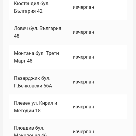
Кюстендил бул.
изчерпан
България 42
Ловеч бул. България
изчерпан
48
Монтана бул. Трети
изчерпан
Март 48
Пазарджик бул.
изчерпан
Г.Бенковски 66А
Плевен ул. Кирил и
изчерпан
Методий 18
Пловдив бул.
изчерпан
Македония 46