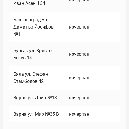
Иван Асен II 34
Благоевград ул.
Димитър Йосифов
изчерпан
№1
Бургас ул. Христо
изчерпан
Ботев 14
Бяла ул. Стефан
изчерпан
Стамболов 42
Варна ул. Дрин №13
изчерпан
Варна ул. Мир №35 В
изчерпан