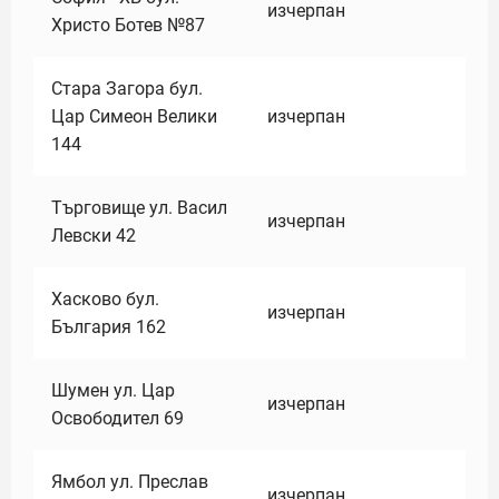
изчерпан
Христо Ботев №87
Стара Загора бул.
Цар Симеон Велики
изчерпан
144
Търговище ул. Васил
изчерпан
Левски 42
Хасково бул.
изчерпан
България 162
Шумен ул. Цар
изчерпан
Освободител 69
Ямбол ул. Преслав
изчерпан