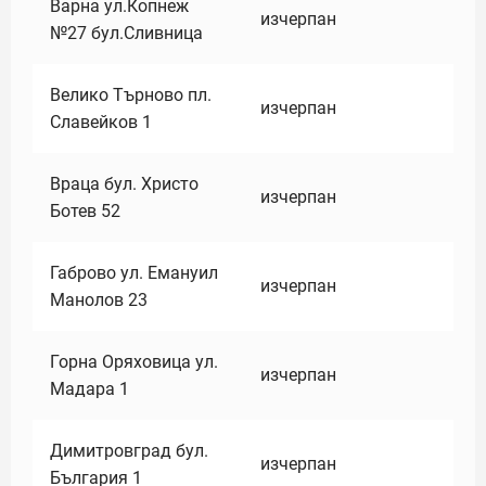
Варна ул.Копнеж
изчерпан
№27 бул.Сливница
Велико Търново пл.
изчерпан
Славейков 1
Враца бул. Христо
изчерпан
Ботев 52
Габрово ул. Емануил
изчерпан
Манолов 23
Горна Оряховица ул.
изчерпан
Мадара 1
Димитровград бул.
изчерпан
България 1