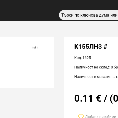
K155ЛН3 #
1 of 1
Код:
1625
Наличност на склад:
0
бр
Наличност в магазинната
0.11
€
/
(
0
Добави в любими