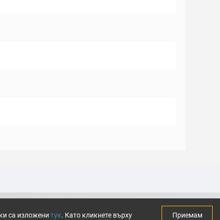
тки са изложени
тук
. Като кликнете върху
Приемам