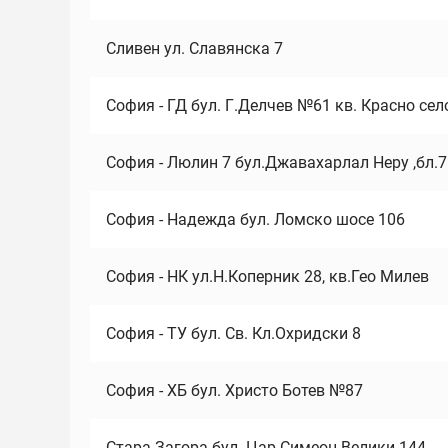
Сливен ул. Славянска 7
София - ГД бул. Г.Делчев №61 кв. Красно сел
София - Люлин 7 бул.Джавахарлал Неру ,бл.
София - Надежда бул. Ломско шосе 106
София - НК ул.Н.Коперник 28, кв.Гео Милев
София - ТУ бул. Св. Кл.Охридски 8
София - ХБ бул. Христо Ботев №87
Стара Загора бул. Цар Симеон Велики 144