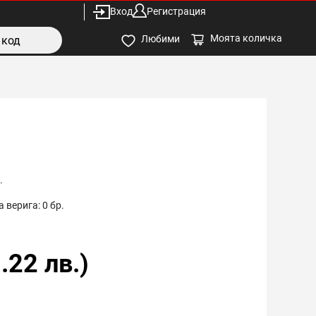
Вход
Регистрация
Моята количка
Любими
.
 верига:
0
бр.
.22
лв.)