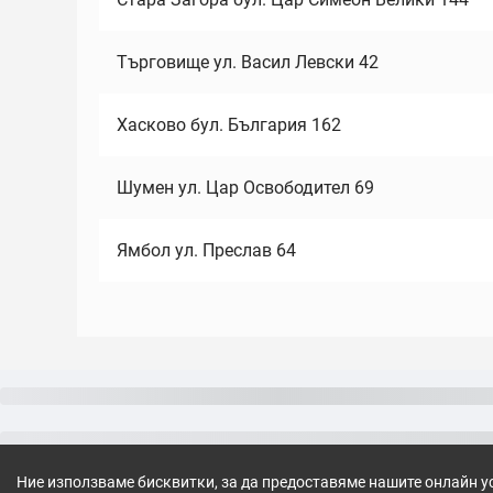
Търговище ул. Васил Левски 42
Хасково бул. България 162
Шумен ул. Цар Освободител 69
Ямбол ул. Преслав 64
Ние използваме бисквитки, за да предоставяме нашите онлайн у