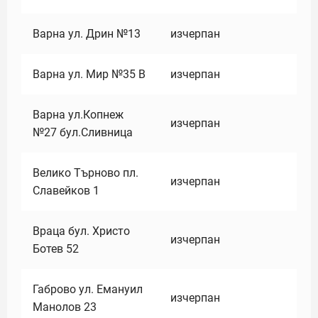
Варна ул. Дрин №13
изчерпан
Варна ул. Мир №35 В
изчерпан
Варна ул.Копнеж
изчерпан
№27 бул.Сливница
Велико Търново пл.
изчерпан
Славейков 1
Враца бул. Христо
изчерпан
Ботев 52
Габрово ул. Емануил
изчерпан
Манолов 23