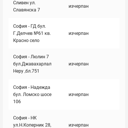
Сливен ул.
изчерпан
Славянска 7
София - ГД бул.
Г.Делчев №61 кв.
изчерпан
Красно село
София - Люлин 7
бул.Джавахарлал
изчерпан
Неру ,бл.751
София - Надежда
бул. Ломско шосе
изчерпан
106
София - НК
ул.Н.Коперник 28,
изчерпан