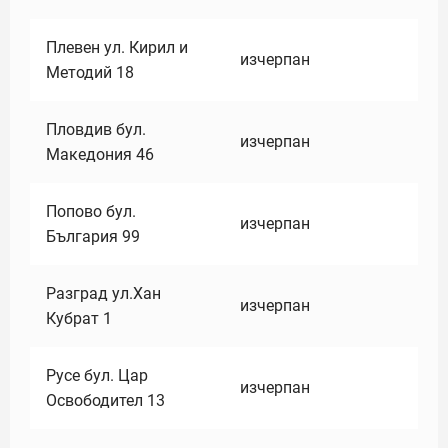
Плевен ул. Кирил и
изчерпан
Методий 18
Пловдив бул.
изчерпан
Македония 46
Попово бул.
изчерпан
България 99
Разград ул.Хан
изчерпан
Кубрат 1
Русе бул. Цар
изчерпан
Освободител 13