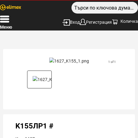
Количка
Вход
Регистрация
Меню
1 of 1
K155ЛР1 #