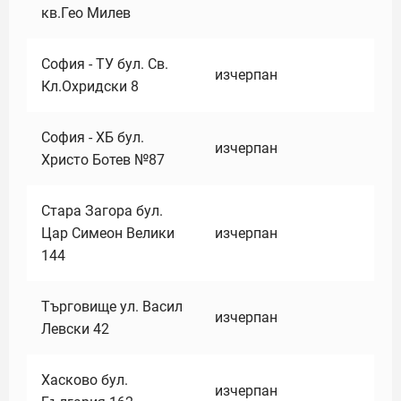
кв.Гео Милев
София - ТУ бул. Св.
изчерпан
Кл.Охридски 8
София - ХБ бул.
изчерпан
Христо Ботев №87
Стара Загора бул.
Цар Симеон Велики
изчерпан
144
Търговище ул. Васил
изчерпан
Левски 42
Хасково бул.
изчерпан