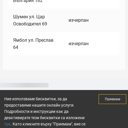
България 162
Шумен ул. Цар
изчерпан
Освободител 69
Ямбол ул. Преслав
изчерпан
64
Ние използваме бисквитки, за да
Приемам
предоставяме нашите онлайн услуги.
Подробности и инструкции как да
деактивирате тези бисквитки са изложени
тук
. Като кликнете върху "Приемам", вие се