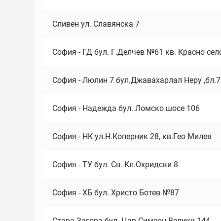
Сливен ул. Славянска 7
София - ГД бул. Г.Делчев №61 кв. Красно сел
София - Люлин 7 бул.Джавахарлал Неру ,бл.
София - Надежда бул. Ломско шосе 106
София - НК ул.Н.Коперник 28, кв.Гео Милев
София - ТУ бул. Св. Кл.Охридски 8
София - ХБ бул. Христо Ботев №87
Стара Загора бул. Цар Симеон Велики 144