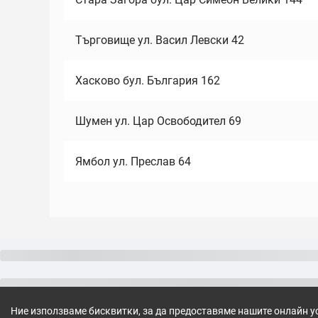
Търговище ул. Васил Левски 42
Хасково бул. България 162
Шумен ул. Цар Освободител 69
Ямбол ул. Преслав 64
Ние използваме бисквитки, за да предоставяме нашите онлайн у