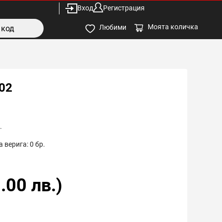
Вход
Регистрация
Моята количка
Любими
02
.
 верига:
0
бр.
.00
лв.)