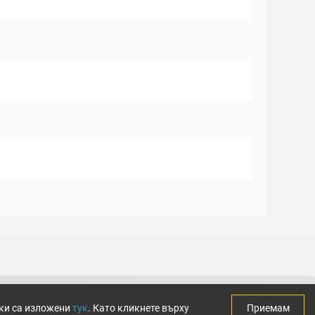
тки са изложени
тук
. Като кликнете върху
Приемам