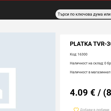
PLATKA TVR-3
Код:
16300
Наличност на склад:
0
бр
Наличност в магазинната
4.09
€
/
(
8
Добави в любими