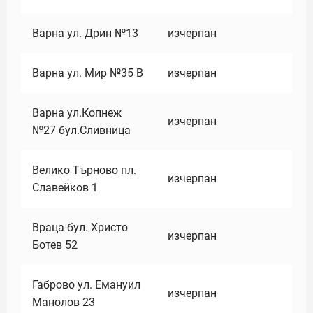
Варна ул. Дрин №13
изчерпан
Варна ул. Мир №35 В
изчерпан
Варна ул.Копнеж
изчерпан
№27 бул.Сливница
Велико Търново пл.
изчерпан
Славейков 1
Враца бул. Христо
изчерпан
Ботев 52
Габрово ул. Емануил
изчерпан
Манолов 23