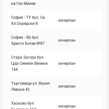
кв.Гео Милев
София - ТУ бул. Св.
изчерпан
Кл.Охридски 8
София - ХБ бул.
изчерпан
Христо Ботев №87
Стара Загора бул.
Цар Симеон Велики
изчерпан
144
Търговище ул. Васил
изчерпан
Левски 42
Хасково бул.
изчерпан