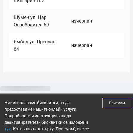
България 162
Шумен ул. Цар
изчерпан
Освободител 69
Ямбол ул. Преслав
изчерпан
64
Ние използваме бисквитки, за да
Приемам
предоставяме нашите онлайн услуги.
Подробности и инструкции как да
деактивирате тези бисквитки са изложени
тук
. Като кликнете върху "Приемам", вие се