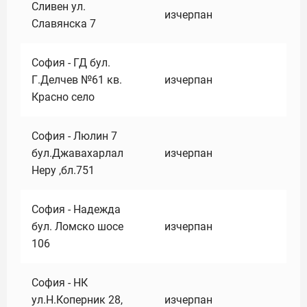
Сливен ул.
изчерпан
Славянска 7
София - ГД бул.
Г.Делчев №61 кв.
изчерпан
Красно село
София - Люлин 7
бул.Джавахарлал
изчерпан
Неру ,бл.751
София - Надежда
бул. Ломско шосе
изчерпан
106
София - НК
ул.Н.Коперник 28,
изчерпан