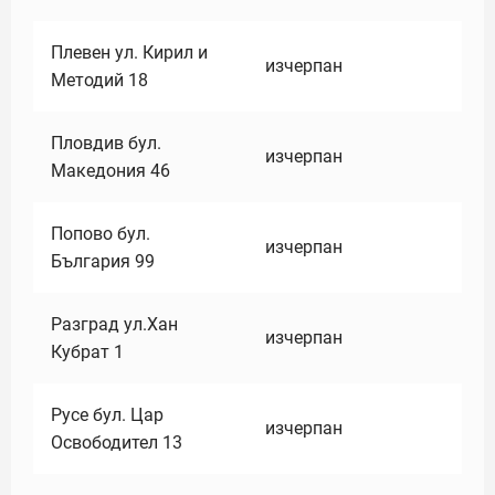
Плевен ул. Кирил и
изчерпан
Методий 18
Пловдив бул.
изчерпан
Македония 46
Попово бул.
изчерпан
България 99
Разград ул.Хан
изчерпан
Кубрат 1
Русе бул. Цар
изчерпан
Освободител 13