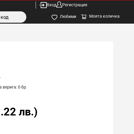
Вход
Регистрация
Моята количка
Любими
.
 верига:
0
бр.
.22
лв.)