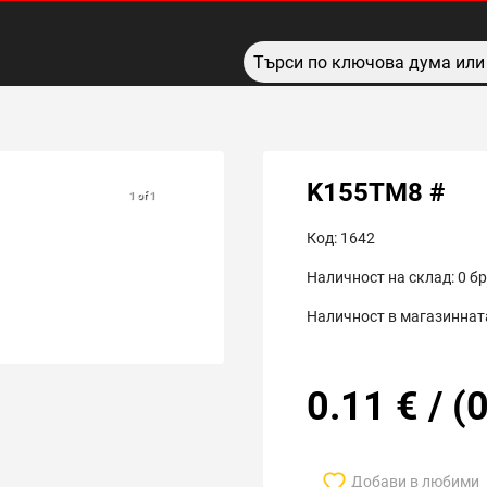
K155ТМ8 #
1 of 1
Код:
1642
Наличност на склад:
0
бр
Наличност в магазинната
0.11
€
/
(
0
Добави в любими