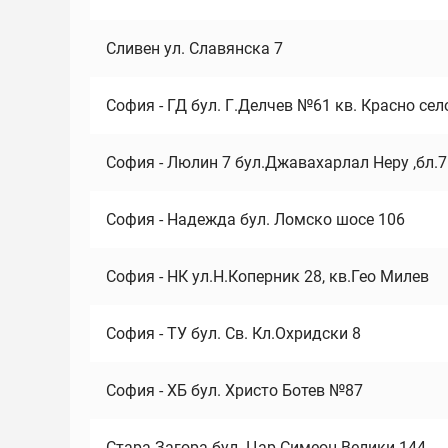
Сливен ул. Славянска 7
София - ГД бул. Г.Делчев №61 кв. Красно сел
София - Люлин 7 бул.Джавахарлал Неру ,бл.
София - Надежда бул. Ломско шосе 106
София - НК ул.Н.Коперник 28, кв.Гео Милев
София - ТУ бул. Св. Кл.Охридски 8
София - ХБ бул. Христо Ботев №87
Стара Загора бул. Цар Симеон Велики 144