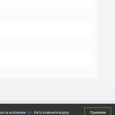
тки са изложени
тук
. Като кликнете върху
Приемам