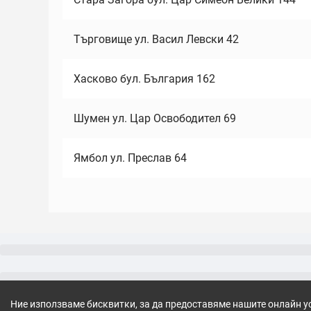
Търговище ул. Васил Левски 42
Хасково бул. България 162
Шумен ул. Цар Освободител 69
Ямбол ул. Преслав 64
Ние използваме бисквитки, за да предоставяме нашите онлайн у