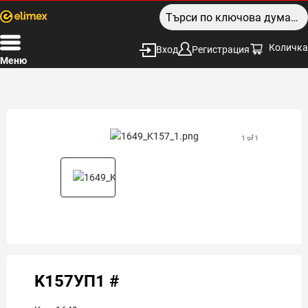
Количка
Вход
Регистрация
Меню
1 of 1
K157УП1 #