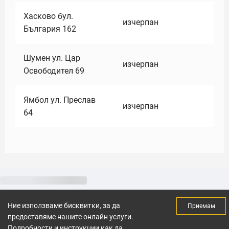
Хасково бул.
изчерпан
България 162
Шумен ул. Цар
изчерпан
Освободител 69
Ямбол ул. Преслав
изчерпан
64
Ние използваме бисквитки, за да
Приемам
предоставяме нашите онлайн услуги.
Подробности и инструкции как да