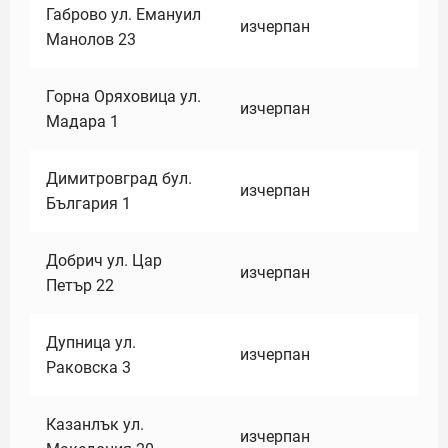
Габрово ул. Емануил
изчерпан
Манолов 23
Горна Оряховица ул.
изчерпан
Мадара 1
Димитровград бул.
изчерпан
България 1
Добрич ул. Цар
изчерпан
Петър 22
Дупница ул.
изчерпан
Раковска 3
Казанлък ул.
изчерпан