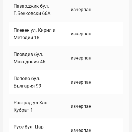
Пазарджик бул.
изчерпан
Г.Бенковски 66А
Плевен ул. Кирил и
изчерпан
Методий 18
Пловдив бул.
изчерпан
Македония 46
Попово бул.
изчерпан
България 99
Разград ул.Хан
изчерпан
Кубрат 1
Русе бул. Цар
изчерпан