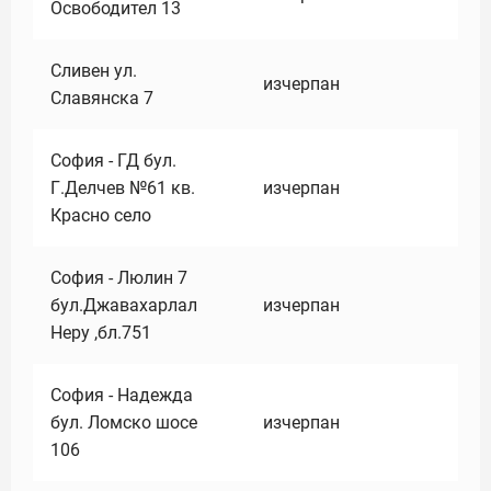
Освободител 13
Сливен ул.
изчерпан
Славянска 7
София - ГД бул.
Г.Делчев №61 кв.
изчерпан
Красно село
София - Люлин 7
бул.Джавахарлал
изчерпан
Неру ,бл.751
София - Надежда
бул. Ломско шосе
изчерпан
106