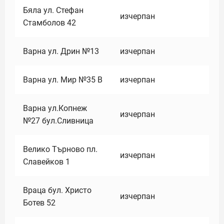
Бяла ул. Стефан
изчерпан
Стамболов 42
Варна ул. Дрин №13
изчерпан
Варна ул. Мир №35 В
изчерпан
Варна ул.Копнеж
изчерпан
№27 бул.Сливница
Велико Търново пл.
изчерпан
Славейков 1
Враца бул. Христо
изчерпан
Ботев 52