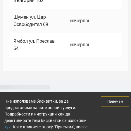
България 162
Шумен ул. Цар
изчерпан
Освободител 69
Ямбол ул. Преслав
изчерпан
64
Ние използваме бисквитки, за да
Приемам
предоставяме нашите онлайн услуги.
Подробности и инструкции как да
деактивирате тези бисквитки са изложени
тук
. Като кликнете върху "Приемам", вие се