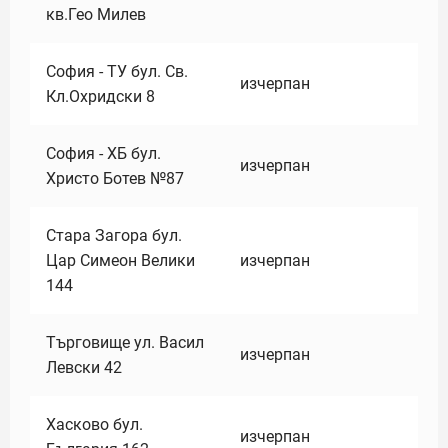
кв.Гео Милев
София - ТУ бул. Св.
изчерпан
Кл.Охридски 8
София - ХБ бул.
изчерпан
Христо Ботев №87
Стара Загора бул.
Цар Симеон Велики
изчерпан
144
Търговище ул. Васил
изчерпан
Левски 42
Хасково бул.
изчерпан