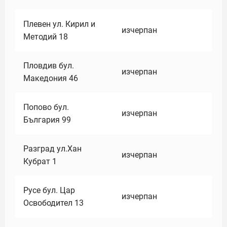
Плевен ул. Кирил и
изчерпан
Методий 18
Пловдив бул.
изчерпан
Македония 46
Попово бул.
изчерпан
България 99
Разград ул.Хан
изчерпан
Кубрат 1
Русе бул. Цар
изчерпан
Освободител 13