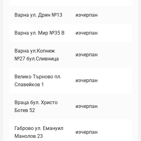
Варна ул. Дрин №13
изчерпан
Варна ул. Мир №35 В
изчерпан
Варна ул.Копнеж
изчерпан
№27 бул.Сливница
Велико Търново пл.
изчерпан
Славейков 1
Враца бул. Христо
изчерпан
Ботев 52
Габрово ул. Емануил
изчерпан
Манолов 23