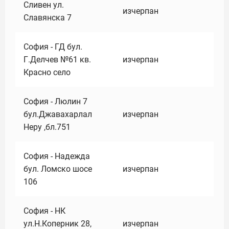
Сливен ул.
изчерпан
Славянска 7
София - ГД бул.
Г.Делчев №61 кв.
изчерпан
Красно село
София - Люлин 7
бул.Джавахарлал
изчерпан
Неру ,бл.751
София - Надежда
бул. Ломско шосе
изчерпан
106
София - НК
ул.Н.Коперник 28,
изчерпан