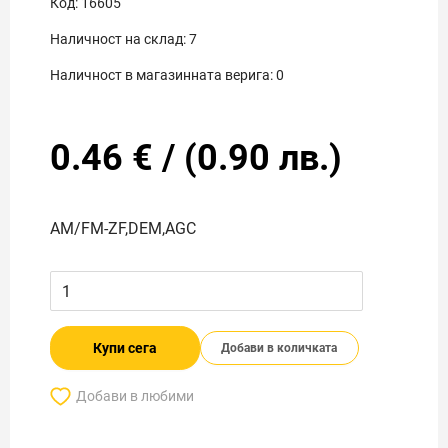
Код:
16605
Наличност на склад:
7
Наличност в магазинната верига:
0
0.46
€
/
(
0.90
лв.)
AM/FM-ZF,DEM,AGC
Купи сега
Добави в количката
Добави в любими