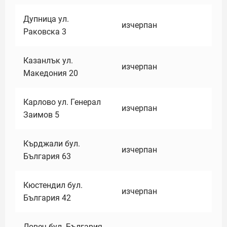
Дупница ул.
изчерпан
Раковска 3
Казанлък ул.
изчерпан
Македония 20
Карлово ул. Генерал
изчерпан
Заимов 5
Кърджали бул.
изчерпан
България 63
Кюстендил бул.
изчерпан
България 42
Ловеч бул. България