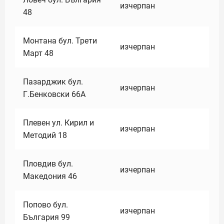
изчерпан
48
Монтана бул. Трети
изчерпан
Март 48
Пазарджик бул.
изчерпан
Г.Бенковски 66А
Плевен ул. Кирил и
изчерпан
Методий 18
Пловдив бул.
изчерпан
Македония 46
Попово бул.
изчерпан
България 99