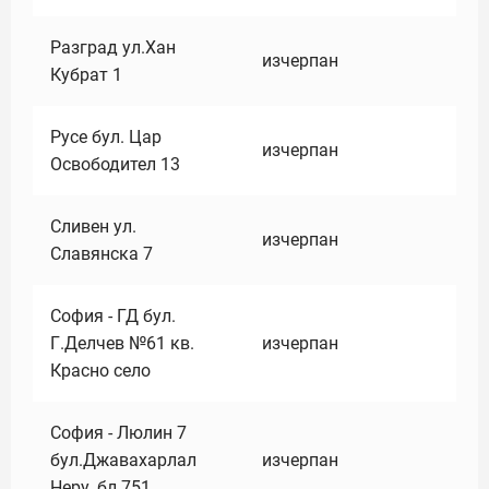
Разград ул.Хан
изчерпан
Кубрат 1
Русе бул. Цар
изчерпан
Освободител 13
Сливен ул.
изчерпан
Славянска 7
София - ГД бул.
Г.Делчев №61 кв.
изчерпан
Красно село
София - Люлин 7
бул.Джавахарлал
изчерпан
Неру ,бл.751