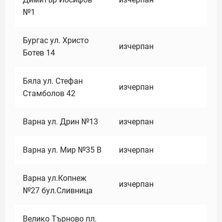
№1
Бургас ул. Христо
изчерпан
Ботев 14
Бяла ул. Стефан
изчерпан
Стамболов 42
Варна ул. Дрин №13
изчерпан
Варна ул. Мир №35 В
изчерпан
Варна ул.Копнеж
изчерпан
№27 бул.Сливница
Велико Търново пл.