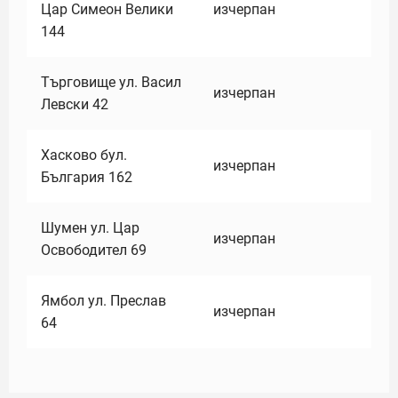
Цар Симеон Велики
изчерпан
144
Търговище ул. Васил
изчерпан
Левски 42
Хасково бул.
изчерпан
България 162
Шумен ул. Цар
изчерпан
Освободител 69
Ямбол ул. Преслав
изчерпан
64