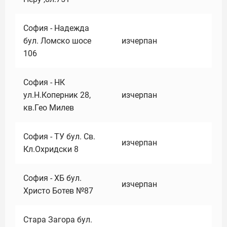
София - Надежда
бул. Ломско шосе
изчерпан
106
София - НК
ул.Н.Коперник 28,
изчерпан
кв.Гео Милев
София - ТУ бул. Св.
изчерпан
Кл.Охридски 8
София - ХБ бул.
изчерпан
Христо Ботев №87
Стара Загора бул.