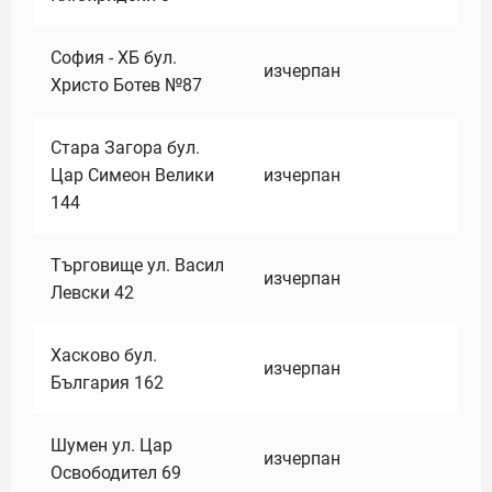
София - ХБ бул.
изчерпан
Христо Ботев №87
Стара Загора бул.
Цар Симеон Велики
изчерпан
144
Търговище ул. Васил
изчерпан
Левски 42
Хасково бул.
изчерпан
България 162
Шумен ул. Цар
изчерпан
Освободител 69