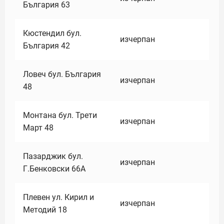
България 63
Кюстендил бул.
изчерпан
България 42
Ловеч бул. България
изчерпан
48
Монтана бул. Трети
изчерпан
Март 48
Пазарджик бул.
изчерпан
Г.Бенковски 66А
Плевен ул. Кирил и
изчерпан
Методий 18