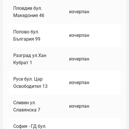
Пловдив бул.
изчерпан
Македония 46
Попово бул.
изчерпан
България 99
Разград ул.Хан
изчерпан
Кубрат 1
Русе бул. Цар
изчерпан
Освободител 13
Сливен ул.
изчерпан
Славянска 7
София - ГД бул.