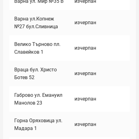
Варна ул. Мир №35 В
изчерпан
Варна ул.Копнеж
изчерпан
№27 бул.Сливница
Велико Търново пл.
изчерпан
Славейков 1
Враца бул. Христо
изчерпан
Ботев 52
Габрово ул. Емануил
изчерпан
Манолов 23
Горна Оряховица ул.
изчерпан
Мадара 1