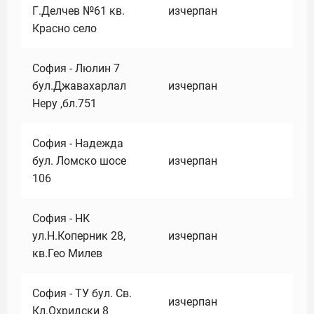
Г.Делчев №61 кв.
изчерпан
Красно село
София - Люлин 7
бул.Джавахарлал
изчерпан
Неру ,бл.751
София - Надежда
бул. Ломско шосе
изчерпан
106
София - НК
ул.Н.Коперник 28,
изчерпан
кв.Гео Милев
София - ТУ бул. Св.
изчерпан
Кл.Охридски 8