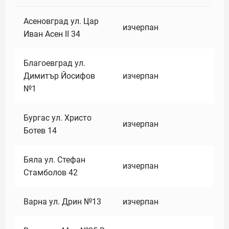
Асеновград ул. Цар
изчерпан
Иван Асен II 34
Благоевград ул.
Димитър Йосифов
изчерпан
№1
Бургас ул. Христо
изчерпан
Ботев 14
Бяла ул. Стефан
изчерпан
Стамболов 42
Варна ул. Дрин №13
изчерпан