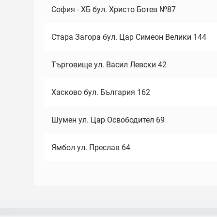
София - ХБ бул. Христо Ботев №87
Стара Загора бул. Цар Симеон Велики 144
Търговище ул. Васил Левски 42
Хасково бул. България 162
Шумен ул. Цар Освободител 69
Ямбол ул. Преслав 64