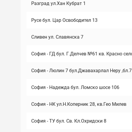
Разград ул.Хан Кубрат 1
Русе бул. Цар Освободител 13
Сливен ул. Славянска 7
София - ГД бул. Г.Делчев №61 кв. Красно сел
София - Люлин 7 бул.Джавахарлал Неру ,бл.
София - Надежда бул. Ломско шосе 106
София - НК ул.Н.Коперник 28, кв.Гео Милев
София - ТУ бул. Св. Кл.Охридски 8