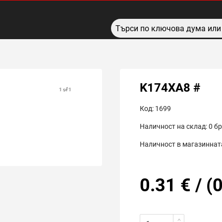
K174ХА8 #
1 of 1
Код:
1699
Наличност на склад:
0
бр
Наличност в магазинната
0.31
€
/
(
0