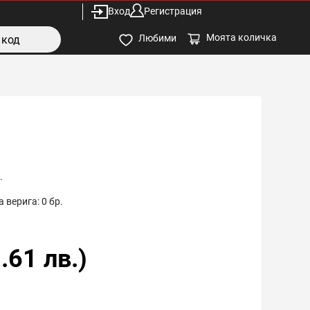
Вход
Регистрация
Моята количка
Любими
.
 верига:
0
бр.
.61
лв.)