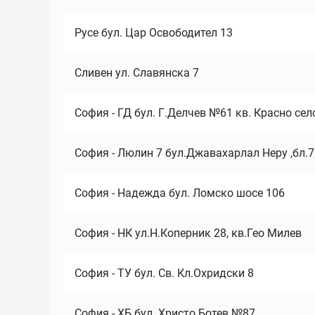
Русе бул. Цар Освободител 13
Сливен ул. Славянска 7
София - ГД бул. Г.Делчев №61 кв. Красно сел
София - Люлин 7 бул.Джавахарлал Неру ,бл.
София - Надежда бул. Ломско шосе 106
София - НК ул.Н.Коперник 28, кв.Гео Милев
София - ТУ бул. Св. Кл.Охридски 8
София - ХБ бул. Христо Ботев №87