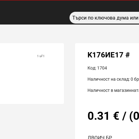
K176ИЕ17 #
1 of 1
Код:
1704
Наличност на склад:
0
бр
Наличност в магазинната
0.31
€
/
(
0
ДВОИЧ.БР.