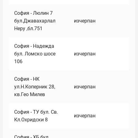
София - Люлин 7
бул.Джавахарлал
изчерпан
Неру ,бл.751
София - Надежда
бул. Ломско шосе
изчерпан
106
София - НК
ул.Н.Коперник 28,
изчерпан
кв.Гео Милев
София - ТУ бул. Св.
изчерпан
Кл.Охридски 8
София - ХБ бул.