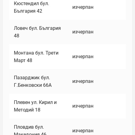
Кюстендил бул.
изчерпан
България 42
Ловеч бул. България
изчерпан
48
Монтана бул. Трети
изчерпан
Март 48
Пазарджик бул.
изчерпан
Г.Бенковски 66А
Плевен ул. Кирил и
изчерпан
Методий 18
Пловдив бул.
изчерпан
Македония 46