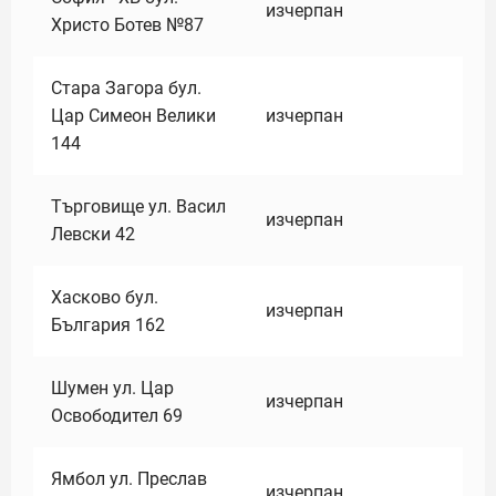
изчерпан
Христо Ботев №87
Стара Загора бул.
Цар Симеон Велики
изчерпан
144
Търговище ул. Васил
изчерпан
Левски 42
Хасково бул.
изчерпан
България 162
Шумен ул. Цар
изчерпан
Освободител 69
Ямбол ул. Преслав
изчерпан