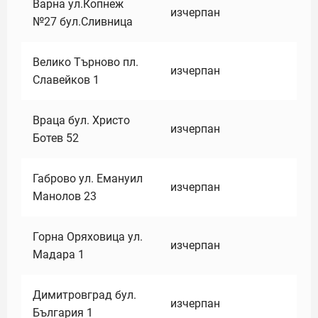
Варна ул.Копнеж
изчерпан
№27 бул.Сливница
Велико Търново пл.
изчерпан
Славейков 1
Враца бул. Христо
изчерпан
Ботев 52
Габрово ул. Емануил
изчерпан
Манолов 23
Горна Оряховица ул.
изчерпан
Мадара 1
Димитровград бул.
изчерпан
България 1