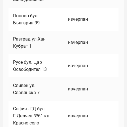
Попово бул.
изчерпан
България 99
Разград ул.Хан
изчерпан
Кубрат 1
Русе бул. Цар
изчерпан
Освободител 13
Сливен ул.
изчерпан
Славянска 7
София - ГД бул.
Г.Делчев №61 кв.
изчерпан
Красно село