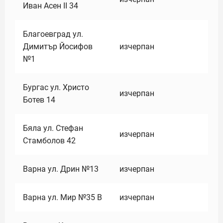
Иван Асен II 34
Благоевград ул.
Димитър Йосифов
изчерпан
№1
Бургас ул. Христо
изчерпан
Ботев 14
Бяла ул. Стефан
изчерпан
Стамболов 42
Варна ул. Дрин №13
изчерпан
Варна ул. Мир №35 В
изчерпан