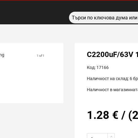
C2200uF/63V 
1 of 1
Код:
17166
Наличност на склад:
6
бр
Наличност в магазинната
1.28
€
/
(
2