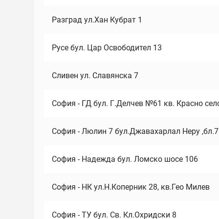
Разград ул.Хан Кубрат 1
Русе бул. Цар Освободител 13
Сливен ул. Славянска 7
София - ГД бул. Г.Делчев №61 кв. Красно сел
София - Люлин 7 бул.Джавахарлал Неру ,бл.
София - Надежда бул. Ломско шосе 106
София - НК ул.Н.Коперник 28, кв.Гео Милев
София - ТУ бул. Св. Кл.Охридски 8