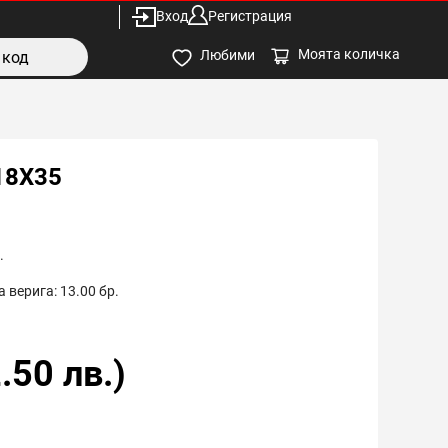
Вход
Регистрация
Моята количка
Любими
18X35
.
 верига:
13.00
бр.
.50
лв.)