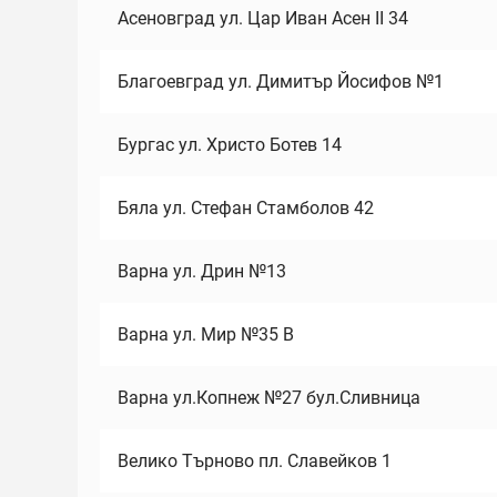
Асеновград ул. Цар Иван Асен II 34
Благоевград ул. Димитър Йосифов №1
Бургас ул. Христо Ботев 14
Бяла ул. Стефан Стамболов 42
Варна ул. Дрин №13
Варна ул. Мир №35 В
Варна ул.Копнеж №27 бул.Сливница
Велико Търново пл. Славейков 1