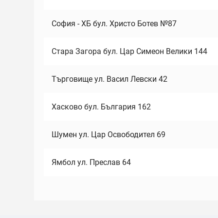
София - ХБ бул. Христо Ботев №87
Стара Загора бул. Цар Симеон Велики 144
Търговище ул. Васил Левски 42
Хасково бул. България 162
Шумен ул. Цар Освободител 69
Ямбол ул. Преслав 64