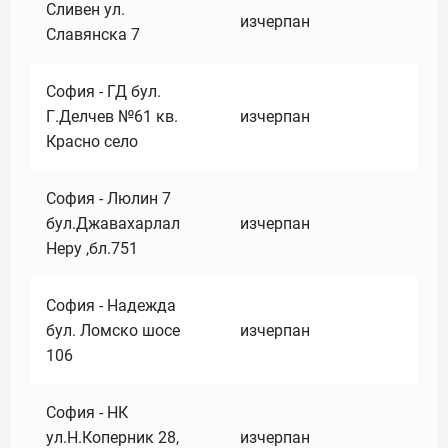
Сливен ул.
изчерпан
Славянска 7
София - ГД бул.
Г.Делчев №61 кв.
изчерпан
Красно село
София - Люлин 7
бул.Джавахарлал
изчерпан
Неру ,бл.751
София - Надежда
бул. Ломско шосе
изчерпан
106
София - НК
ул.Н.Коперник 28,
изчерпан