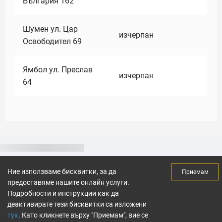
България 162
Шумен ул. Цар
изчерпан
Освободител 69
Ямбол ул. Преслав
изчерпан
64
Ние използваме бисквитки, за да
Приемам
предоставяме нашите онлайн услуги.
Подробности и инструкции как да
деактивирате тези бисквитки са изложени
тук
. Като кликнете върху "Приемам", вие се