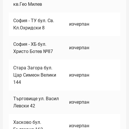
кв.Гео Милев
София - ТУ бул. Св.
изчерпан
Кл.Охридски 8
София - ХБ бул.
изчерпан
Христо Ботев №87
Стара Загора бул.
Цар Симеон Велики
изчерпан
144
Търговище ул. Васил
изчерпан
Левски 42
Хасково бул.
изчерпан