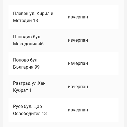
Плевен ул. Кирил и
изчерпан
Методий 18
Пловдив бул.
изчерпан
Македония 46
Попово бул.
изчерпан
България 99
Разград ул.Хан
изчерпан
Кубрат 1
Русе бул. Цар
изчерпан
Освободител 13