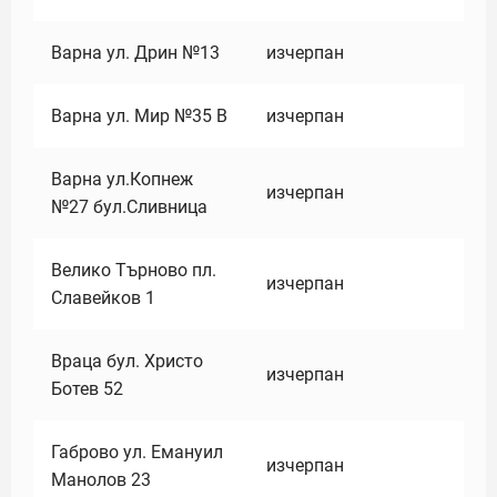
Варна ул. Дрин №13
изчерпан
Варна ул. Мир №35 В
изчерпан
Варна ул.Копнеж
изчерпан
№27 бул.Сливница
Велико Търново пл.
изчерпан
Славейков 1
Враца бул. Христо
изчерпан
Ботев 52
Габрово ул. Емануил
изчерпан
Манолов 23