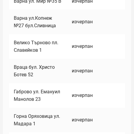
Варна ул. Мир №35 В
изчерпан
Варна ул.Копнеж
изчерпан
№27 бул.Сливница
Велико Търново пл.
изчерпан
Славейков 1
Враца бул. Христо
изчерпан
Ботев 52
Габрово ул. Емануил
изчерпан
Манолов 23
Горна Оряховица ул.
изчерпан
Мадара 1