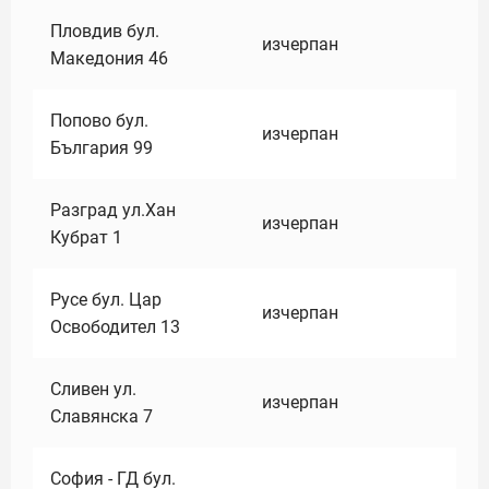
Пловдив бул.
изчерпан
Македония 46
Попово бул.
изчерпан
България 99
Разград ул.Хан
изчерпан
Кубрат 1
Русе бул. Цар
изчерпан
Освободител 13
Сливен ул.
изчерпан
Славянска 7
София - ГД бул.