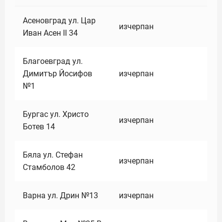
Асеновград ул. Цар
изчерпан
Иван Асен II 34
Благоевград ул.
Димитър Йосифов
изчерпан
№1
Бургас ул. Христо
изчерпан
Ботев 14
Бяла ул. Стефан
изчерпан
Стамболов 42
Варна ул. Дрин №13
изчерпан