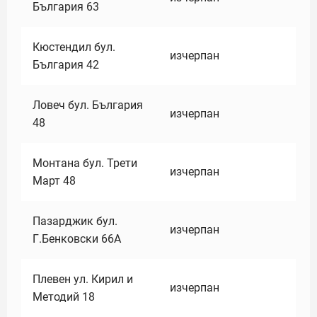
България 63
Кюстендил бул.
изчерпан
България 42
Ловеч бул. България
изчерпан
48
Монтана бул. Трети
изчерпан
Март 48
Пазарджик бул.
изчерпан
Г.Бенковски 66А
Плевен ул. Кирил и
изчерпан
Методий 18