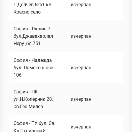
Г.Делчев №61 кв.
изчерпан
Красно село
София - Люлин 7
бул.Джавахарлал
изчерпан
Неру ,бл.751
София - Надежда
бул. Ломско шосе
изчерпан
106
София - НК
ул.Н.Коперник 28,
изчерпан
кв.Гео Милев
София - ТУ бул. Св.
изчерпан
Кл.Охридски 8