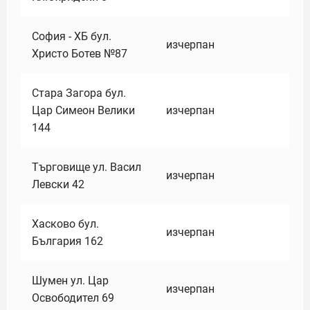
София - ХБ бул.
изчерпан
Христо Ботев №87
Стара Загора бул.
Цар Симеон Велики
изчерпан
144
Търговище ул. Васил
изчерпан
Левски 42
Хасково бул.
изчерпан
България 162
Шумен ул. Цар
изчерпан
Освободител 69