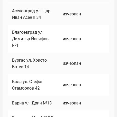
Асеновград ул. Цар
изчерпан
Иван Асен II 34
Благоевград ул.
Димитър Йосифов
изчерпан
№1
Бургас ул. Христо
изчерпан
Ботев 14
Бяла ул. Стефан
изчерпан
Стамболов 42
Варна ул. Дрин №13
изчерпан