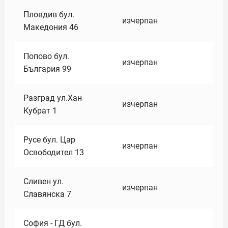
Пловдив бул.
изчерпан
Македония 46
Попово бул.
изчерпан
България 99
Разград ул.Хан
изчерпан
Кубрат 1
Русе бул. Цар
изчерпан
Освободител 13
Сливен ул.
изчерпан
Славянска 7
София - ГД бул.