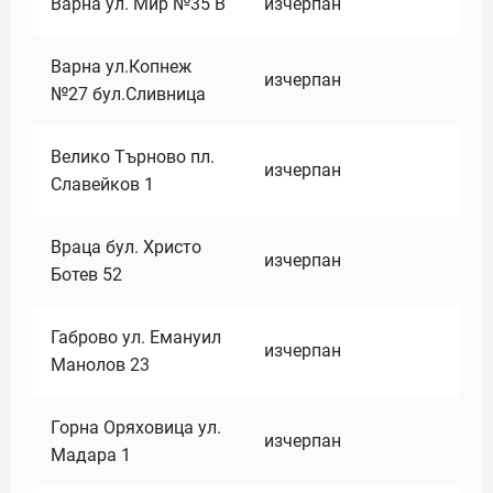
Варна ул. Мир №35 В
изчерпан
Варна ул.Копнеж
изчерпан
№27 бул.Сливница
Велико Търново пл.
изчерпан
Славейков 1
Враца бул. Христо
изчерпан
Ботев 52
Габрово ул. Емануил
изчерпан
Манолов 23
Горна Оряховица ул.
изчерпан
Мадара 1