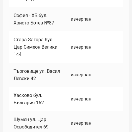
София - ХБ бул.
изчерпан
Христо Ботев №87
Стара Загора бул.
Цар Симеон Велики
изчерпан
144
Търговище ул. Васил
изчерпан
Левски 42
Хасково бул.
изчерпан
България 162
Шумен ул. Цар
изчерпан
Освободител 69