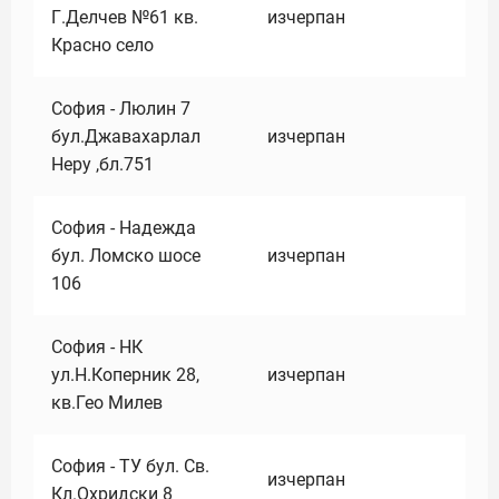
Г.Делчев №61 кв.
изчерпан
Красно село
София - Люлин 7
бул.Джавахарлал
изчерпан
Неру ,бл.751
София - Надежда
бул. Ломско шосе
изчерпан
106
София - НК
ул.Н.Коперник 28,
изчерпан
кв.Гео Милев
София - ТУ бул. Св.
изчерпан
Кл.Охридски 8