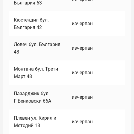
България 63
Кюстендил бул.
изчерпан
България 42
Ловеч бул. България
изчерпан
48
Монтана бул. Трети
изчерпан
Март 48
Пазарджик бул.
изчерпан
Г.Бенковски 66А
Плевен ул. Кирил и
изчерпан
Методий 18