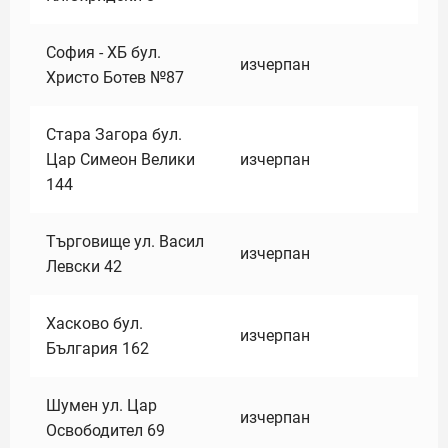
София - ХБ бул.
изчерпан
Христо Ботев №87
Стара Загора бул.
Цар Симеон Велики
изчерпан
144
Търговище ул. Васил
изчерпан
Левски 42
Хасково бул.
изчерпан
България 162
Шумен ул. Цар
изчерпан
Освободител 69