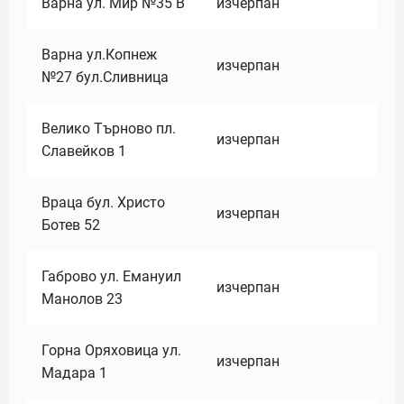
Варна ул. Мир №35 В
изчерпан
Варна ул.Копнеж
изчерпан
№27 бул.Сливница
Велико Търново пл.
изчерпан
Славейков 1
Враца бул. Христо
изчерпан
Ботев 52
Габрово ул. Емануил
изчерпан
Манолов 23
Горна Оряховица ул.
изчерпан
Мадара 1