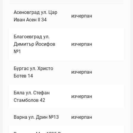
Асеновград ул. Цар
изчерпан
Иван Асен II 34
Благоевград ул.
Димитър Йосифов
изчерпан
№1
Бургас ул. Христо
изчерпан
Ботев 14
Бяла ул. Стефан
изчерпан
Стамболов 42
Варна ул. Дрин №13
изчерпан