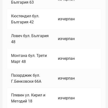
България 63
Кюстендил бул.
изчерпан
България 42
Ловеч бул. България
изчерпан
48
Монтана бул. Трети
изчерпан
Март 48
Пазарджик бул.
изчерпан
Г.Бенковски 66А
Плевен ул. Кирил и
изчерпан
Методий 18