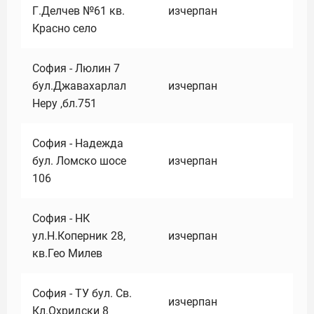
Г.Делчев №61 кв.
изчерпан
Красно село
София - Люлин 7
бул.Джавахарлал
изчерпан
Неру ,бл.751
София - Надежда
бул. Ломско шосе
изчерпан
106
София - НК
ул.Н.Коперник 28,
изчерпан
кв.Гео Милев
София - ТУ бул. Св.
изчерпан
Кл.Охридски 8