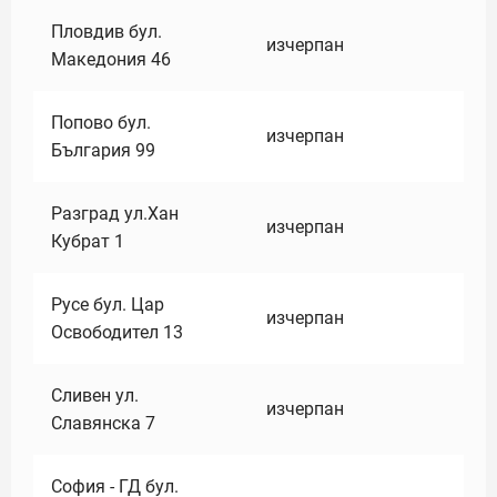
Пловдив бул.
изчерпан
Македония 46
Попово бул.
изчерпан
България 99
Разград ул.Хан
изчерпан
Кубрат 1
Русе бул. Цар
изчерпан
Освободител 13
Сливен ул.
изчерпан
Славянска 7
София - ГД бул.