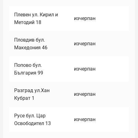
Плевен ул. Кирил и
изчерпан
Методий 18
Пловдив бул.
изчерпан
Македония 46
Попово бул.
изчерпан
България 99
Разград ул.Хан
изчерпан
Кубрат 1
Русе бул. Цар
изчерпан
Освободител 13