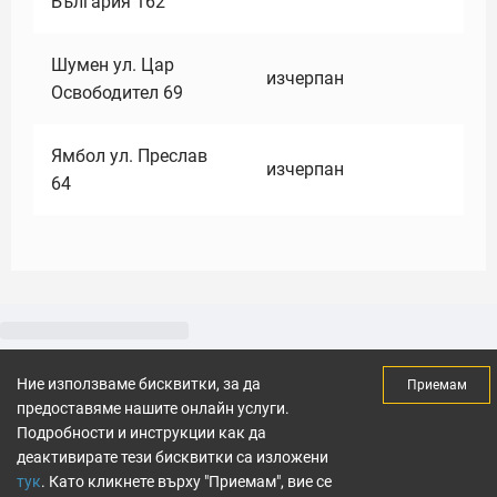
България 162
Шумен ул. Цар
изчерпан
Освободител 69
Ямбол ул. Преслав
изчерпан
64
Ние използваме бисквитки, за да
Приемам
предоставяме нашите онлайн услуги.
Подробности и инструкции как да
деактивирате тези бисквитки са изложени
тук
. Като кликнете върху "Приемам", вие се