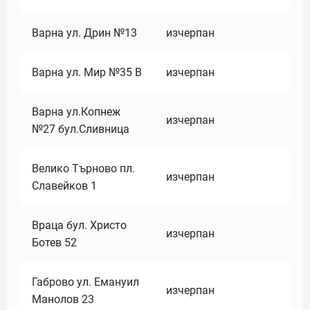
Варна ул. Дрин №13
изчерпан
Варна ул. Мир №35 В
изчерпан
Варна ул.Копнеж
изчерпан
№27 бул.Сливница
Велико Търново пл.
изчерпан
Славейков 1
Враца бул. Христо
изчерпан
Ботев 52
Габрово ул. Емануил
изчерпан
Манолов 23