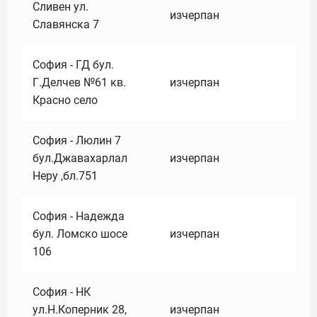
Сливен ул.
изчерпан
Славянска 7
София - ГД бул.
Г.Делчев №61 кв.
изчерпан
Красно село
София - Люлин 7
бул.Джавахарлал
изчерпан
Неру ,бл.751
София - Надежда
бул. Ломско шосе
изчерпан
106
София - НК
ул.Н.Коперник 28,
изчерпан