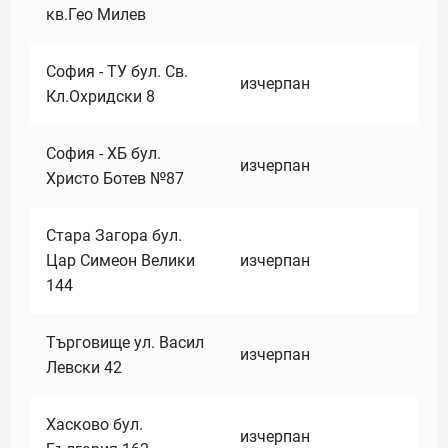
кв.Гео Милев
София - ТУ бул. Св.
изчерпан
Кл.Охридски 8
София - ХБ бул.
изчерпан
Христо Ботев №87
Стара Загора бул.
Цар Симеон Велики
изчерпан
144
Търговище ул. Васил
изчерпан
Левски 42
Хасково бул.
изчерпан