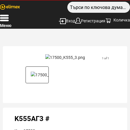
Количка
Вход
Регистрация
Меню
1 of 1
K555АГ3 #