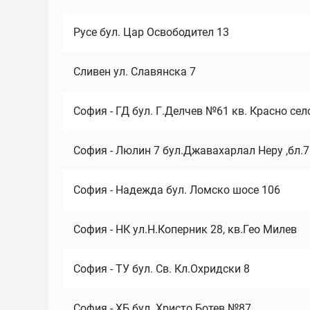
Русе бул. Цар Освободител 13
Сливен ул. Славянска 7
София - ГД бул. Г.Делчев №61 кв. Красно сел
София - Люлин 7 бул.Джавахарлал Неру ,бл.
София - Надежда бул. Ломско шосе 106
София - НК ул.Н.Коперник 28, кв.Гео Милев
София - ТУ бул. Св. Кл.Охридски 8
София - ХБ бул. Христо Ботев №87