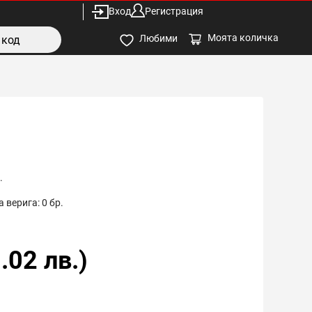
Вход
Регистрация
Моята количка
Любими
.
 верига:
0
бр.
.02
лв.)