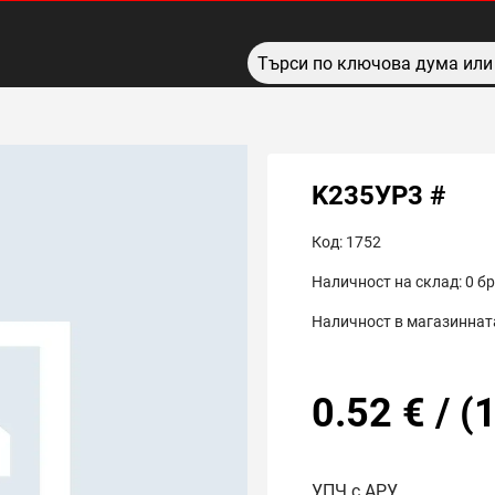
K235УР3 #
Код:
1752
Наличност на склад:
0
бр
Наличност в магазинната
0.52
€
/
(
1
УПЧ с АРУ