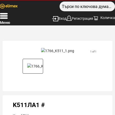
Количка
Вход
Регистрация
Меню
1 of 1
K511ЛА1 #