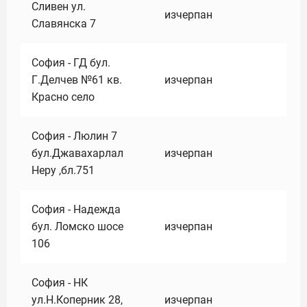
Сливен ул.
изчерпан
Славянска 7
София - ГД бул.
Г.Делчев №61 кв.
изчерпан
Красно село
София - Люлин 7
бул.Джавахарлал
изчерпан
Неру ,бл.751
София - Надежда
бул. Ломско шосе
изчерпан
106
София - НК
ул.Н.Коперник 28,
изчерпан