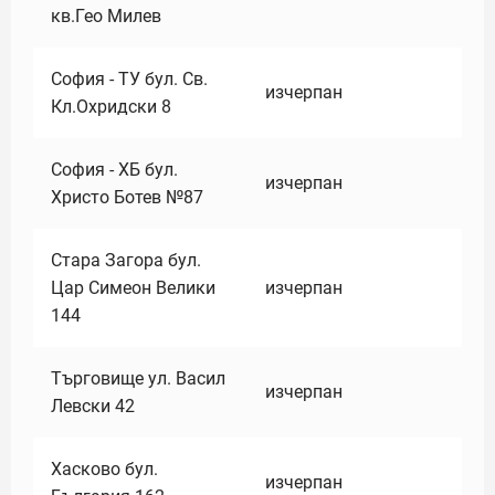
кв.Гео Милев
София - ТУ бул. Св.
изчерпан
Кл.Охридски 8
София - ХБ бул.
изчерпан
Христо Ботев №87
Стара Загора бул.
Цар Симеон Велики
изчерпан
144
Търговище ул. Васил
изчерпан
Левски 42
Хасково бул.
изчерпан