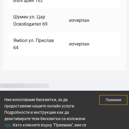
България 162
Шумен ул. Цар
изчерпан
Освободител 69
Ямбол ул. Преслав
изчерпан
64
Ние използваме бисквитки, за да
Приемам
предоставяме нашите онлайн услуги.
Подробности и инструкции как да
деактивирате тези бисквитки са изложени
тук
. Като кликнете върху "Приемам", вие се