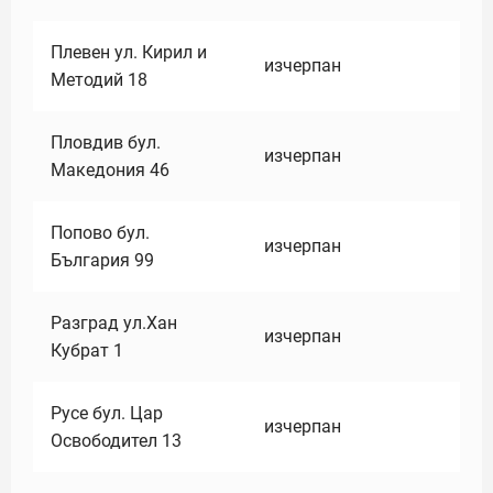
Плевен ул. Кирил и
изчерпан
Методий 18
Пловдив бул.
изчерпан
Македония 46
Попово бул.
изчерпан
България 99
Разград ул.Хан
изчерпан
Кубрат 1
Русе бул. Цар
изчерпан
Освободител 13