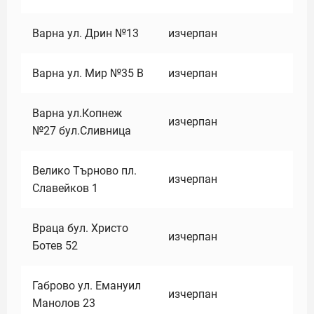
Варна ул. Дрин №13
изчерпан
Варна ул. Мир №35 В
изчерпан
Варна ул.Копнеж
изчерпан
№27 бул.Сливница
Велико Търново пл.
изчерпан
Славейков 1
Враца бул. Христо
изчерпан
Ботев 52
Габрово ул. Емануил
изчерпан
Манолов 23