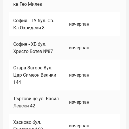
кв.Гео Милев
София - ТУ бул. Св.
изчерпан
Кл.Охридски 8
София - ХБ бул.
изчерпан
Христо Ботев №87
Стара Загора бул.
Цар Симеон Велики
изчерпан
144
Търговище ул. Васил
изчерпан
Левски 42
Хасково бул.
изчерпан