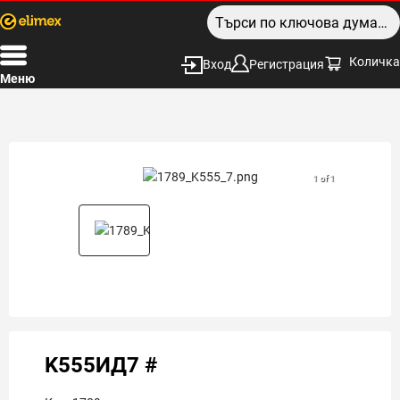
Количка
Вход
Регистрация
Меню
1 of 1
K555ИД7 #