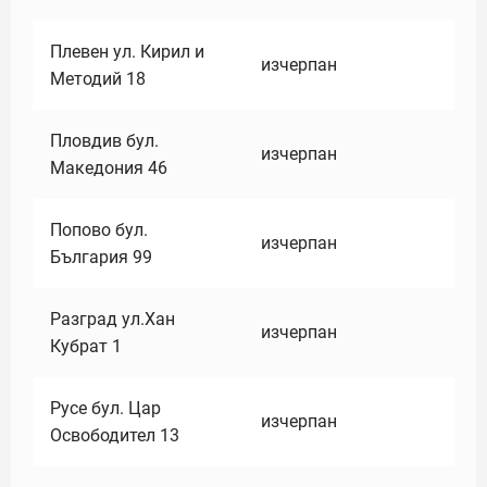
Плевен ул. Кирил и
изчерпан
Методий 18
Пловдив бул.
изчерпан
Македония 46
Попово бул.
изчерпан
България 99
Разград ул.Хан
изчерпан
Кубрат 1
Русе бул. Цар
изчерпан
Освободител 13