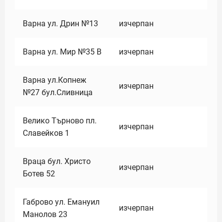
Варна ул. Дрин №13
изчерпан
Варна ул. Мир №35 В
изчерпан
Варна ул.Копнеж
изчерпан
№27 бул.Сливница
Велико Търново пл.
изчерпан
Славейков 1
Враца бул. Христо
изчерпан
Ботев 52
Габрово ул. Емануил
изчерпан
Манолов 23