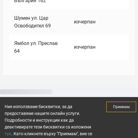
България 162
Шумен ул. Цар
изчерпан
Освободител 69
Ямбол ул. Преслав
изчерпан
64
Ние използваме бисквитки, за да
Приемам
предоставяме нашите онлайн услуги.
Подробности и инструкции как да
деактивирате тези бисквитки са изложени
тук
. Като кликнете върху "Приемам", вие се