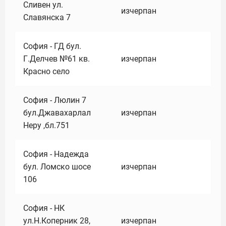
Сливен ул.
изчерпан
Славянска 7
София - ГД бул.
Г.Делчев №61 кв.
изчерпан
Красно село
София - Люлин 7
бул.Джавахарлал
изчерпан
Неру ,бл.751
София - Надежда
бул. Ломско шосе
изчерпан
106
София - НК
ул.Н.Коперник 28,
изчерпан