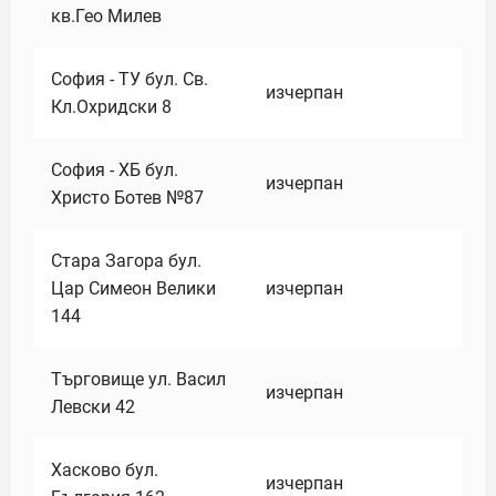
кв.Гео Милев
София - ТУ бул. Св.
изчерпан
Кл.Охридски 8
София - ХБ бул.
изчерпан
Христо Ботев №87
Стара Загора бул.
Цар Симеон Велики
изчерпан
144
Търговище ул. Васил
изчерпан
Левски 42
Хасково бул.
изчерпан