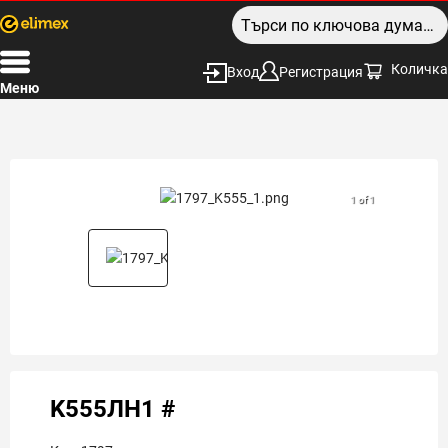
Количка
Вход
Регистрация
Меню
1 of 1
K555ЛН1 #