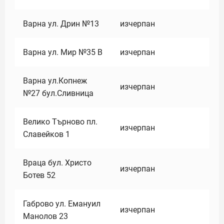
Варна ул. Дрин №13
изчерпан
Варна ул. Мир №35 В
изчерпан
Варна ул.Копнеж
изчерпан
№27 бул.Сливница
Велико Търново пл.
изчерпан
Славейков 1
Враца бул. Христо
изчерпан
Ботев 52
Габрово ул. Емануил
изчерпан
Манолов 23