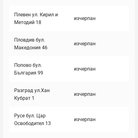
Плевен ул. Кирил и
изчерпан
Методий 18
Пловдив бул.
изчерпан
Македония 46
Попово бул.
изчерпан
България 99
Разград ул.Хан
изчерпан
Кубрат 1
Русе бул. Цар
изчерпан
Освободител 13