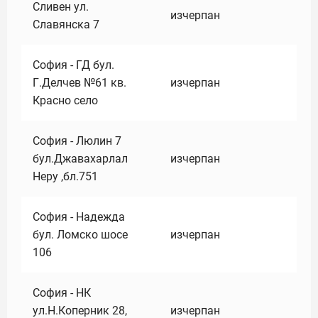
Сливен ул.
изчерпан
Славянска 7
София - ГД бул.
Г.Делчев №61 кв.
изчерпан
Красно село
София - Люлин 7
бул.Джавахарлал
изчерпан
Неру ,бл.751
София - Надежда
бул. Ломско шосе
изчерпан
106
София - НК
ул.Н.Коперник 28,
изчерпан