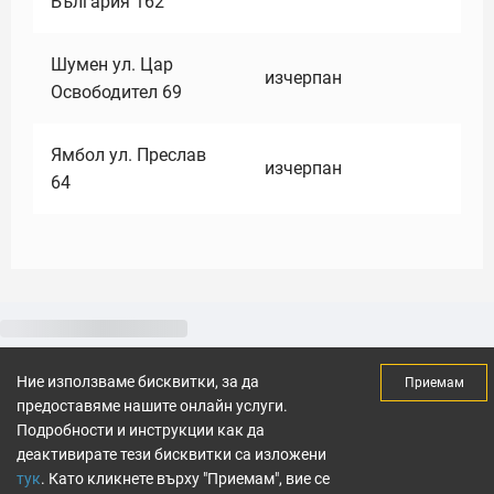
България 162
Шумен ул. Цар
изчерпан
Освободител 69
Ямбол ул. Преслав
изчерпан
64
Ние използваме бисквитки, за да
Приемам
предоставяме нашите онлайн услуги.
Подробности и инструкции как да
деактивирате тези бисквитки са изложени
тук
. Като кликнете върху "Приемам", вие се