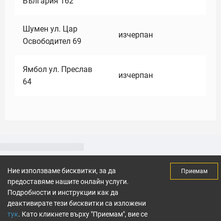
България 162
Шумен ул. Цар
изчерпан
Освободител 69
Ямбол ул. Преслав
изчерпан
64
Ние използваме бисквитки, за да
Приемам
предоставяме нашите онлайн услуги.
Подробности и инструкции как да
деактивирате тези бисквитки са изложени
тук
. Като кликнете върху "Приемам", вие се