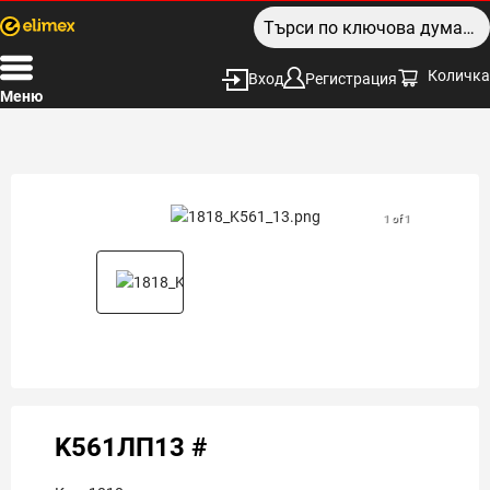
Количка
Вход
Регистрация
Меню
1 of 1
K561ЛП13 #