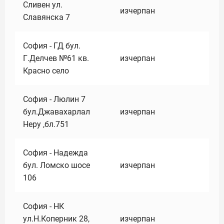
Сливен ул.
изчерпан
Славянска 7
София - ГД бул.
Г.Делчев №61 кв.
изчерпан
Красно село
София - Люлин 7
бул.Джавахарлал
изчерпан
Неру ,бл.751
София - Надежда
бул. Ломско шосе
изчерпан
106
София - НК
ул.Н.Коперник 28,
изчерпан