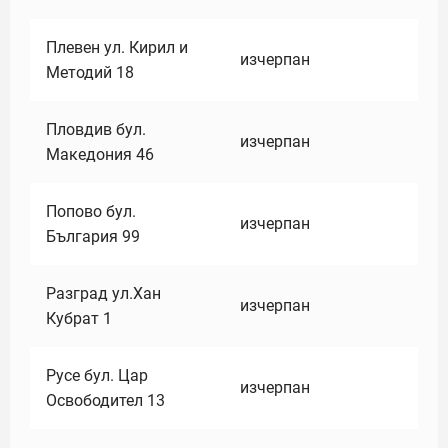
Плевен ул. Кирил и
изчерпан
Методий 18
Пловдив бул.
изчерпан
Македония 46
Попово бул.
изчерпан
България 99
Разград ул.Хан
изчерпан
Кубрат 1
Русе бул. Цар
изчерпан
Освободител 13