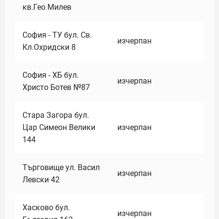
кв.Гео Милев
София - ТУ бул. Св.
изчерпан
Кл.Охридски 8
София - ХБ бул.
изчерпан
Христо Ботев №87
Стара Загора бул.
Цар Симеон Велики
изчерпан
144
Търговище ул. Васил
изчерпан
Левски 42
Хасково бул.
изчерпан