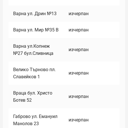
Варна ул. Дрин №13
изчерпан
Варна ул. Мир №35 В
изчерпан
Варна ул.Копнеж
изчерпан
№27 бул.Сливница
Велико Търново пл.
изчерпан
Славейков 1
Враца бул. Христо
изчерпан
Ботев 52
Габрово ул. Емануил
изчерпан
Манолов 23