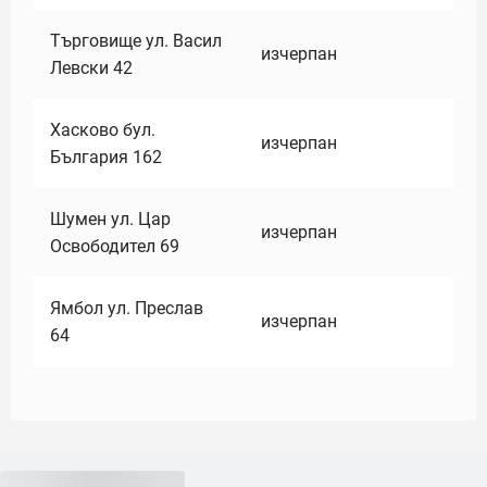
Търговище ул. Васил
изчерпан
Левски 42
Хасково бул.
изчерпан
България 162
Шумен ул. Цар
изчерпан
Освободител 69
Ямбол ул. Преслав
изчерпан
64