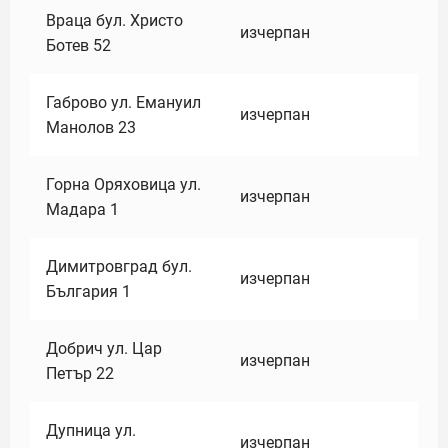
Враца бул. Христо
изчерпан
Ботев 52
Габрово ул. Емануил
изчерпан
Манолов 23
Горна Оряховица ул.
изчерпан
Мадара 1
Димитровград бул.
изчерпан
България 1
Добрич ул. Цар
изчерпан
Петър 22
Дупница ул.
изчерпан