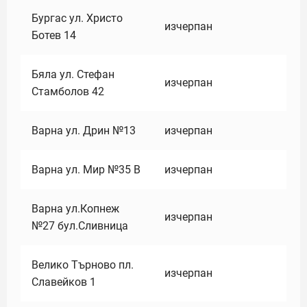
Бургас ул. Христо
изчерпан
Ботев 14
Бяла ул. Стефан
изчерпан
Стамболов 42
Варна ул. Дрин №13
изчерпан
Варна ул. Мир №35 В
изчерпан
Варна ул.Копнеж
изчерпан
№27 бул.Сливница
Велико Търново пл.
изчерпан
Славейков 1