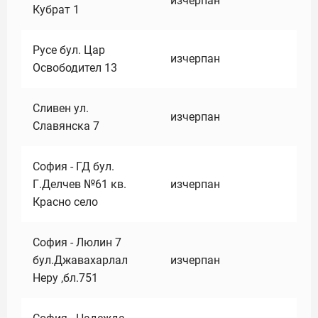
изчерпан
Кубрат 1
Русе бул. Цар
изчерпан
Освободител 13
Сливен ул.
изчерпан
Славянска 7
София - ГД бул.
Г.Делчев №61 кв.
изчерпан
Красно село
София - Люлин 7
бул.Джавахарлал
изчерпан
Неру ,бл.751