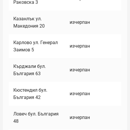
Раковска 3
Казанлък ул.
изчерпан
Македония 20
Карлово ул. Генерал
изчерпан
Заимов 5
Кърджали бул.
изчерпан
България 63
Кюстендил бул.
изчерпан
България 42
Ловеч бул. България
изчерпан
48