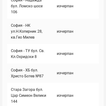
София - Надежда
бул. Ломско шосе
изчерпан
106
София - НК
ул.Н.Коперник 28,
изчерпан
кв.Гео Милев
София - ТУ бул. Св.
изчерпан
Кл.Охридски 8
София - ХБ бул.
изчерпан
Христо Ботев №87
Стара Загора бул.
Цар Симеон Велики
изчерпан
144