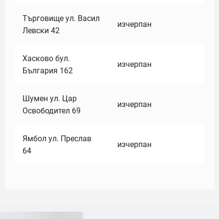
Търговище ул. Васил
изчерпан
Левски 42
Хасково бул.
изчерпан
България 162
Шумен ул. Цар
изчерпан
Освободител 69
Ямбол ул. Преслав
изчерпан
64