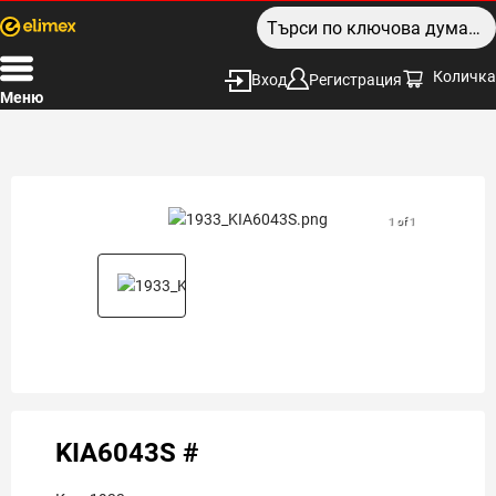
Количка
Вход
Регистрация
Меню
1 of 1
KIA6043S #