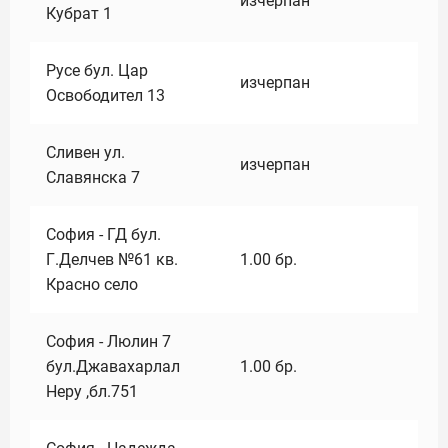
изчерпан
Кубрат 1
Русе бул. Цар
изчерпан
Освободител 13
Сливен ул.
изчерпан
Славянска 7
София - ГД бул.
Г.Делчев №61 кв.
1.00
бр.
Красно село
София - Люлин 7
бул.Джавахарлал
1.00
бр.
Неру ,бл.751