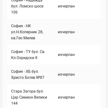
София - Надежда
бул. Ломско шосе
изчерпан
106
София - НК
ул.Н.Коперник 28,
изчерпан
кв.Гео Милев
София - ТУ бул. Св.
изчерпан
Кл.Охридски 8
София - ХБ бул.
изчерпан
Христо Ботев №87
Стара Загора бул.
Цар Симеон Велики
изчерпан
144