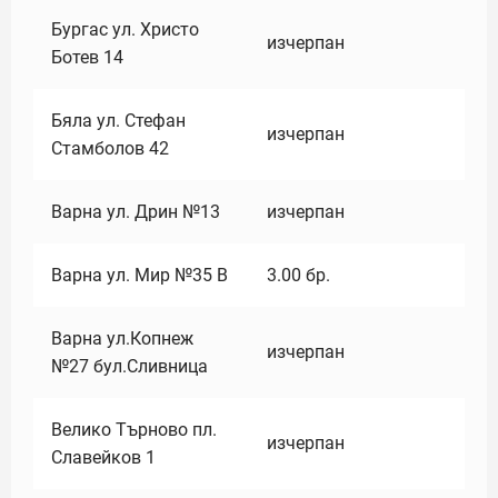
Бургас ул. Христо
изчерпан
Ботев 14
Бяла ул. Стефан
изчерпан
Стамболов 42
Варна ул. Дрин №13
изчерпан
Варна ул. Мир №35 В
3.00
бр.
Варна ул.Копнеж
изчерпан
№27 бул.Сливница
Велико Търново пл.
изчерпан
Славейков 1