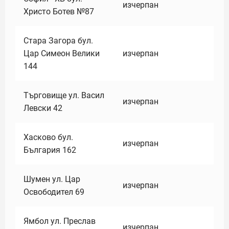
изчерпан
Христо Ботев №87
Стара Загора бул.
Цар Симеон Велики
изчерпан
144
Търговище ул. Васил
изчерпан
Левски 42
Хасково бул.
изчерпан
България 162
Шумен ул. Цар
изчерпан
Освободител 69
Ямбол ул. Преслав
изчерпан