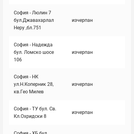
София - Люлин 7
бул.Джавахарлал
изчерпан
Неру ,бл.751
София - Надежда
бул. Ломско шосе
изчерпан
106
София - НК
ул.Н.Коперник 28,
изчерпан
кв.Гео Милев
София - ТУ бул. Св.
изчерпан
Кл.Охридски 8
София - ХБ бул.