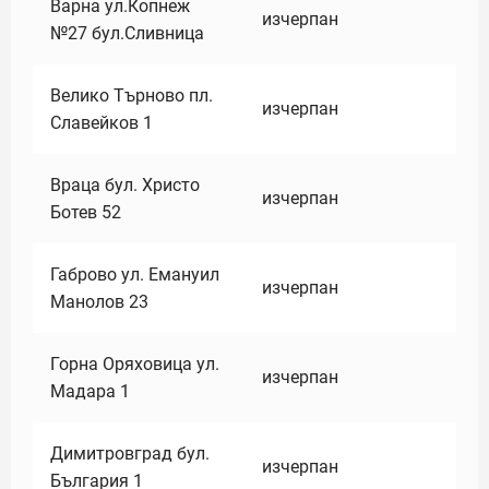
Варна ул.Копнеж
изчерпан
№27 бул.Сливница
Велико Търново пл.
изчерпан
Славейков 1
Враца бул. Христо
изчерпан
Ботев 52
Габрово ул. Емануил
изчерпан
Манолов 23
Горна Оряховица ул.
изчерпан
Мадара 1
Димитровград бул.
изчерпан
България 1