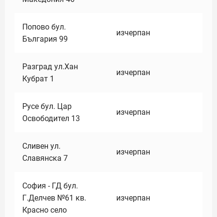
Попово бул.
изчерпан
България 99
Разград ул.Хан
изчерпан
Кубрат 1
Русе бул. Цар
изчерпан
Освободител 13
Сливен ул.
изчерпан
Славянска 7
София - ГД бул.
Г.Делчев №61 кв.
изчерпан
Красно село