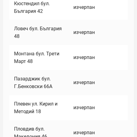
Кюстендил бул.
изчерпан
България 42
Ловеч бул. България
изчерпан
48
Монтана бул. Трети
изчерпан
Март 48
Пазарджик бул.
изчерпан
Г.Бенковски 66А
Плевен ул. Кирил и
изчерпан
Методий 18
Пловдив бул.
изчерпан
Македония 46