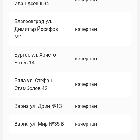
Иван Асен II 34
Благоевград ул.
Димитър Йосифов
изчерпан
№1
Бургас ул. Христо
изчерпан
Ботев 14
Бяла ул. Стефан
изчерпан
Стамболов 42
Варна ул. Дрин №13
изчерпан
Варна ул. Мир №35 В
изчерпан