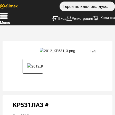
Количка
Вход
Регистрация
Меню
1 of 1
KP531ЛА3 #