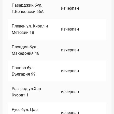
Пазарджик бул.
изчерпан
Г.Бенковски 66А
Плевен ул. Кирил и
изчерпан
Методий 18
Пловдив бул.
изчерпан
Македония 46
Попово бул.
изчерпан
България 99
Разград ул.Хан
изчерпан
Кубрат 1
Русе бул. Цар
изчерпан