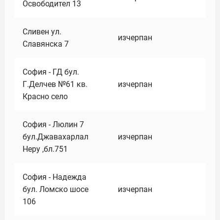
Освободител 13
Сливен ул.
изчерпан
Славянска 7
София - ГД бул.
Г.Делчев №61 кв.
изчерпан
Красно село
София - Люлин 7
бул.Джавахарлал
изчерпан
Неру ,бл.751
София - Надежда
бул. Ломско шосе
изчерпан
106