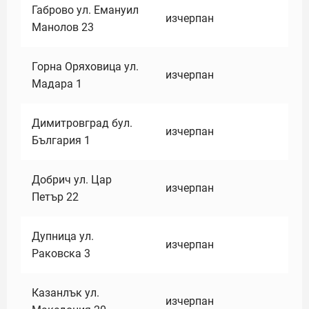
Габрово ул. Емануил
изчерпан
Манолов 23
Горна Оряховица ул.
изчерпан
Мадара 1
Димитровград бул.
изчерпан
България 1
Добрич ул. Цар
изчерпан
Петър 22
Дупница ул.
изчерпан
Раковска 3
Казанлък ул.
изчерпан