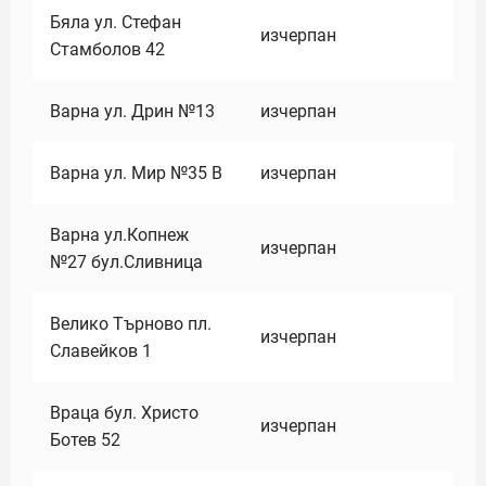
Бяла ул. Стефан
изчерпан
Стамболов 42
Варна ул. Дрин №13
изчерпан
Варна ул. Мир №35 В
изчерпан
Варна ул.Копнеж
изчерпан
№27 бул.Сливница
Велико Търново пл.
изчерпан
Славейков 1
Враца бул. Христо
изчерпан
Ботев 52