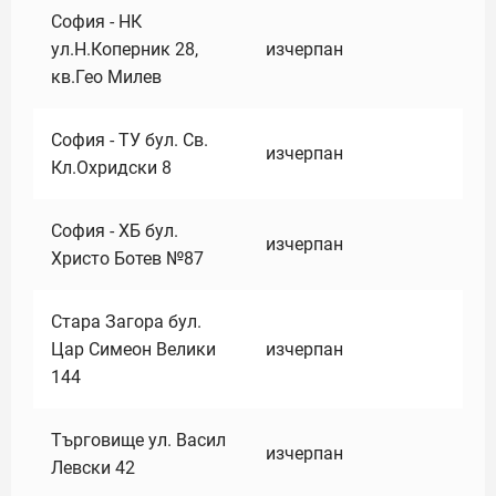
София - НК
ул.Н.Коперник 28,
изчерпан
кв.Гео Милев
София - ТУ бул. Св.
изчерпан
Кл.Охридски 8
София - ХБ бул.
изчерпан
Христо Ботев №87
Стара Загора бул.
Цар Симеон Велики
изчерпан
144
Търговище ул. Васил
изчерпан
Левски 42