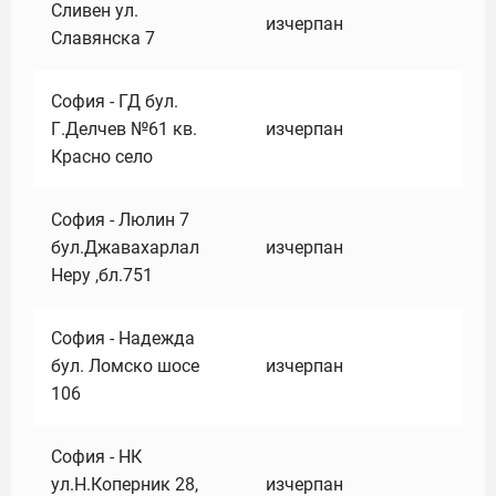
Сливен ул.
изчерпан
Славянска 7
София - ГД бул.
Г.Делчев №61 кв.
изчерпан
Красно село
София - Люлин 7
бул.Джавахарлал
изчерпан
Неру ,бл.751
София - Надежда
бул. Ломско шосе
изчерпан
106
София - НК
ул.Н.Коперник 28,
изчерпан