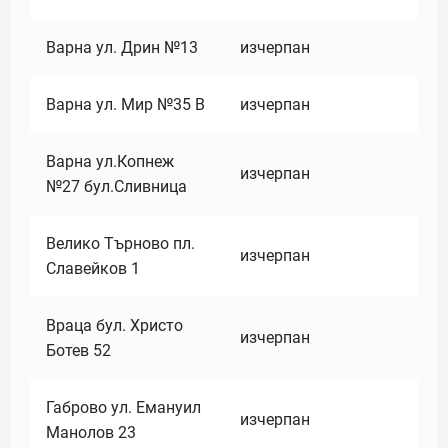
Варна ул. Дрин №13
изчерпан
Варна ул. Мир №35 В
изчерпан
Варна ул.Копнеж
изчерпан
№27 бул.Сливница
Велико Търново пл.
изчерпан
Славейков 1
Враца бул. Христо
изчерпан
Ботев 52
Габрово ул. Емануил
изчерпан
Манолов 23