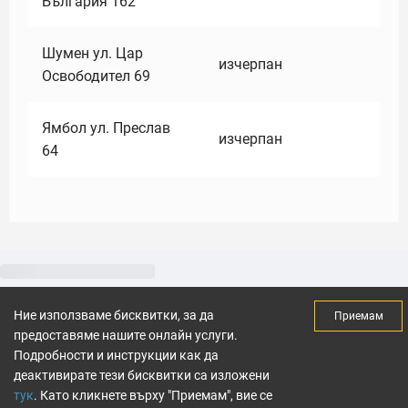
България 162
Шумен ул. Цар
изчерпан
Освободител 69
Ямбол ул. Преслав
изчерпан
64
Ние използваме бисквитки, за да
Приемам
предоставяме нашите онлайн услуги.
Подробности и инструкции как да
деактивирате тези бисквитки са изложени
тук
. Като кликнете върху "Приемам", вие се