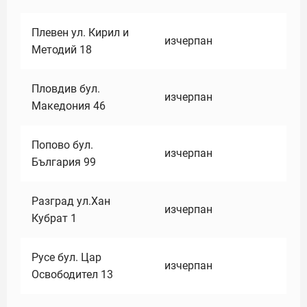
Плевен ул. Кирил и
изчерпан
Методий 18
Пловдив бул.
изчерпан
Македония 46
Попово бул.
изчерпан
България 99
Разград ул.Хан
изчерпан
Кубрат 1
Русе бул. Цар
изчерпан
Освободител 13