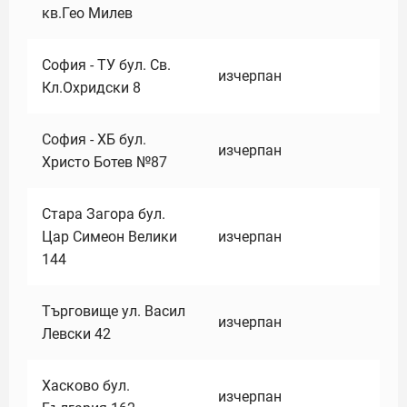
кв.Гео Милев
София - ТУ бул. Св.
изчерпан
Кл.Охридски 8
София - ХБ бул.
изчерпан
Христо Ботев №87
Стара Загора бул.
Цар Симеон Велики
изчерпан
144
Търговище ул. Васил
изчерпан
Левски 42
Хасково бул.
изчерпан