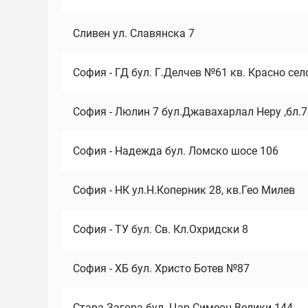
Сливен ул. Славянска 7
София - ГД бул. Г.Делчев №61 кв. Красно сел
София - Люлин 7 бул.Джавахарлал Неру ,бл.
София - Надежда бул. Ломско шосе 106
София - НК ул.Н.Коперник 28, кв.Гео Милев
София - ТУ бул. Св. Кл.Охридски 8
София - ХБ бул. Христо Ботев №87
Стара Загора бул. Цар Симеон Велики 144