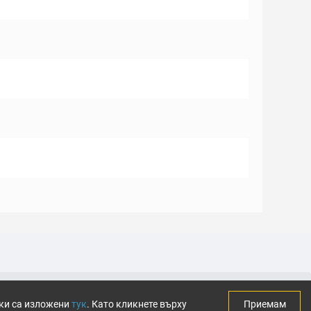
тки са изложени
тук
. Като кликнете върху
Приемам