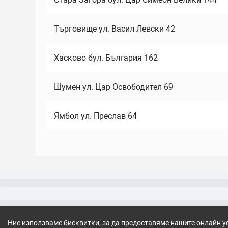
Търговище ул. Васил Левски 42
Хасково бул. България 162
Шумен ул. Цар Освободител 69
Ямбол ул. Преслав 64
Ние използваме бисквитки, за да предоставяме нашите онлайн у