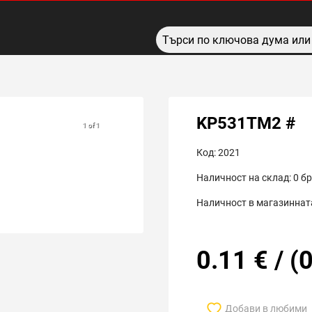
KP531ТМ2 #
1 of 1
Код:
2021
Наличност на склад:
0
бр
Наличност в магазинната
0.11
€
/
(
0
Добави в любими