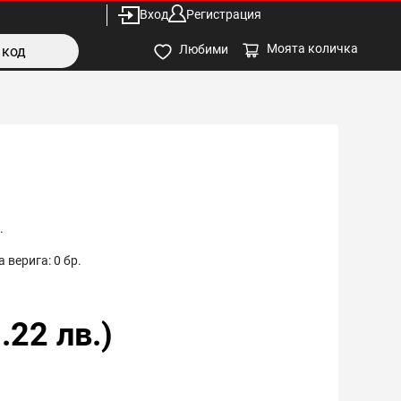
Вход
Регистрация
Моята количка
Любими
.
 верига:
0
бр.
.22
лв.)