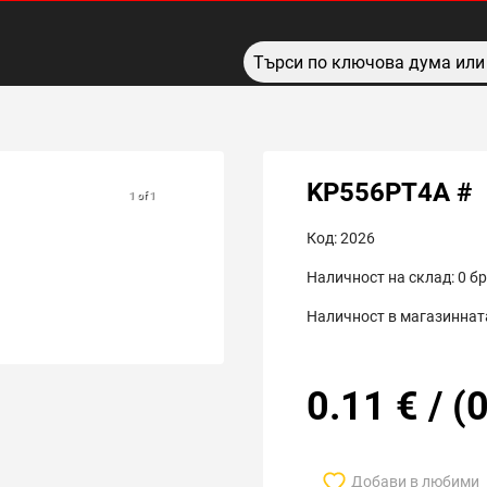
KP556РТ4А #
1 of 1
Код:
2026
Наличност на склад:
0
бр
Наличност в магазинната
0.11
€
/
(
0
Добави в любими