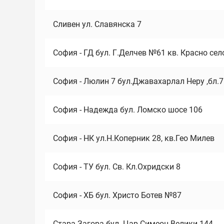
Сливен ул. Славянска 7
София - ГД бул. Г.Делчев №61 кв. Красно сел
София - Люлин 7 бул.Джавахарлал Неру ,бл.
София - Надежда бул. Ломско шосе 106
София - НК ул.Н.Коперник 28, кв.Гео Милев
София - ТУ бул. Св. Кл.Охридски 8
София - ХБ бул. Христо Ботев №87
Стара Загора бул. Цар Симеон Велики 144