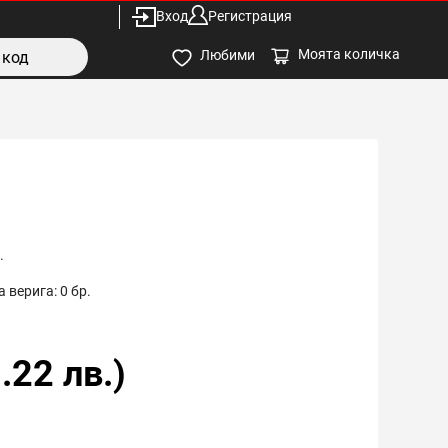
Вход
Регистрация
Моята количка
Любими
.
 верига:
0
бр.
.22
лв.)