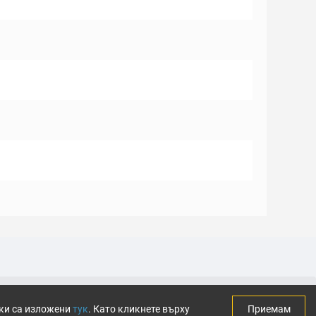
тки са изложени
тук
. Като кликнете върху
Приемам