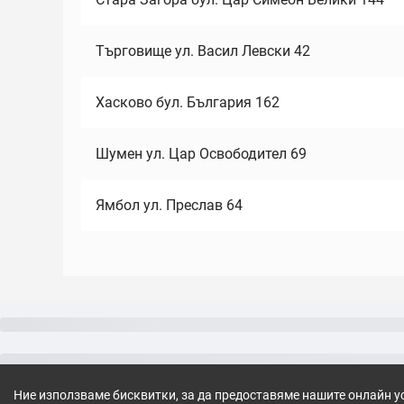
Търговище ул. Васил Левски 42
Хасково бул. България 162
Шумен ул. Цар Освободител 69
Ямбол ул. Преслав 64
Ние използваме бисквитки, за да предоставяме нашите онлайн у