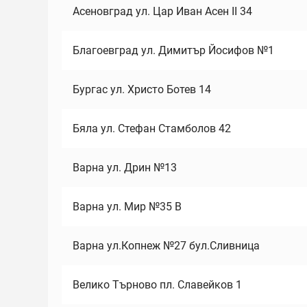
Асеновград ул. Цар Иван Асен II 34
Благоевград ул. Димитър Йосифов №1
Бургас ул. Христо Ботев 14
Бяла ул. Стефан Стамболов 42
Варна ул. Дрин №13
Варна ул. Мир №35 В
Варна ул.Копнеж №27 бул.Сливница
Велико Търново пл. Славейков 1