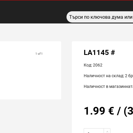
LA1145 #
1 of 1
Код:
2062
Наличност на склад:
2
бр
Наличност в магазинната
1.99
€
/
(
3