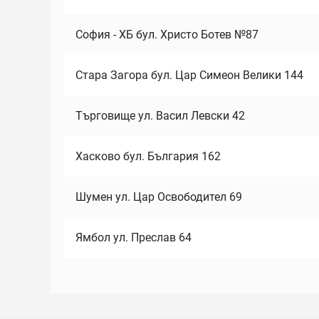
София - ХБ бул. Христо Ботев №87
Стара Загора бул. Цар Симеон Велики 144
Търговище ул. Васил Левски 42
Хасково бул. България 162
Шумен ул. Цар Освободител 69
Ямбол ул. Преслав 64