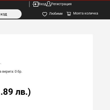
Вход
Регистрация
Моята количка
Любими
.
 верига:
0
бр.
.89
лв.)