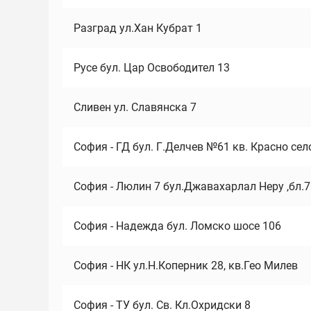
Разград ул.Хан Кубрат 1
Русе бул. Цар Освободител 13
Сливен ул. Славянска 7
София - ГД бул. Г.Делчев №61 кв. Красно сел
София - Люлин 7 бул.Джавахарлал Неру ,бл.
София - Надежда бул. Ломско шосе 106
София - НК ул.Н.Коперник 28, кв.Гео Милев
София - ТУ бул. Св. Кл.Охридски 8