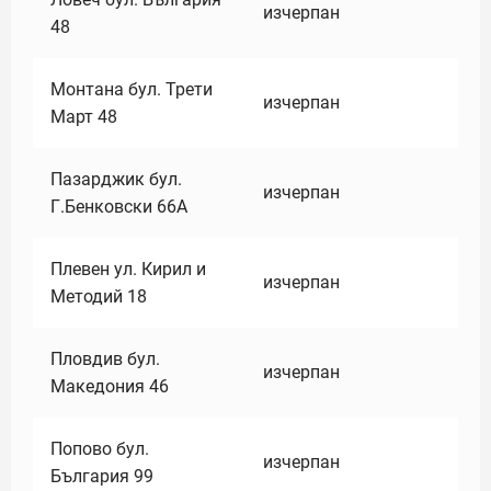
изчерпан
48
Монтана бул. Трети
изчерпан
Март 48
Пазарджик бул.
изчерпан
Г.Бенковски 66А
Плевен ул. Кирил и
изчерпан
Методий 18
Пловдив бул.
изчерпан
Македония 46
Попово бул.
изчерпан
България 99