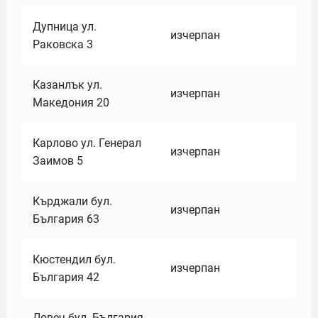
Дупница ул.
изчерпан
Раковска 3
Казанлък ул.
изчерпан
Македония 20
Карлово ул. Генерал
изчерпан
Заимов 5
Кърджали бул.
изчерпан
България 63
Кюстендил бул.
изчерпан
България 42
Ловеч бул. България