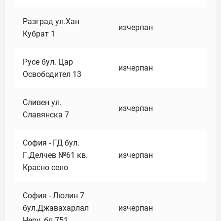
Разград ул.Хан
изчерпан
Кубрат 1
Русе бул. Цар
изчерпан
Освободител 13
Сливен ул.
изчерпан
Славянска 7
София - ГД бул.
Г.Делчев №61 кв.
изчерпан
Красно село
София - Люлин 7
бул.Джавахарлал
изчерпан
Неру ,бл.751