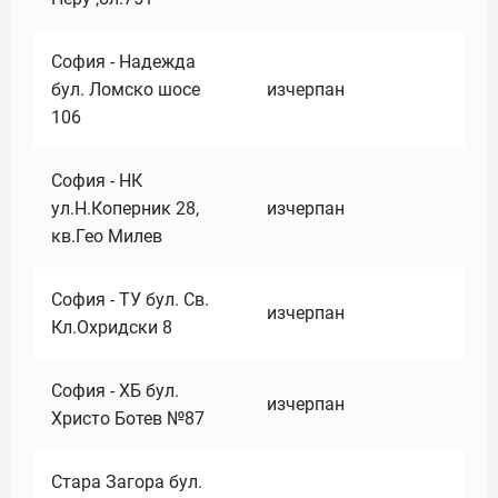
София - Надежда
бул. Ломско шосе
изчерпан
106
София - НК
ул.Н.Коперник 28,
изчерпан
кв.Гео Милев
София - ТУ бул. Св.
изчерпан
Кл.Охридски 8
София - ХБ бул.
изчерпан
Христо Ботев №87
Стара Загора бул.