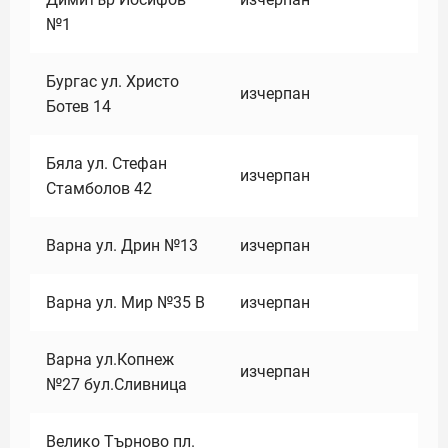
№1
Бургас ул. Христо
изчерпан
Ботев 14
Бяла ул. Стефан
изчерпан
Стамболов 42
Варна ул. Дрин №13
изчерпан
Варна ул. Мир №35 В
изчерпан
Варна ул.Копнеж
изчерпан
№27 бул.Сливница
Велико Търново пл.