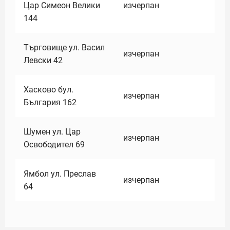
Цар Симеон Велики
изчерпан
144
Търговище ул. Васил
изчерпан
Левски 42
Хасково бул.
изчерпан
България 162
Шумен ул. Цар
изчерпан
Освободител 69
Ямбол ул. Преслав
изчерпан
64