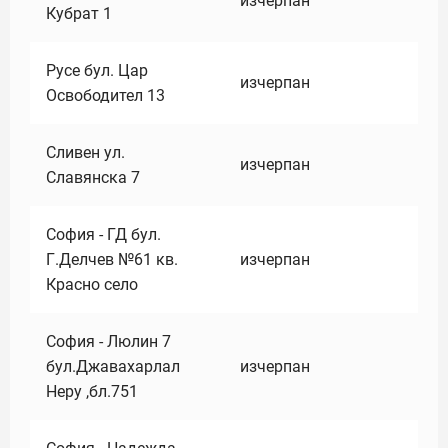
изчерпан
Кубрат 1
Русе бул. Цар
изчерпан
Освободител 13
Сливен ул.
изчерпан
Славянска 7
София - ГД бул.
Г.Делчев №61 кв.
изчерпан
Красно село
София - Люлин 7
бул.Джавахарлал
изчерпан
Неру ,бл.751