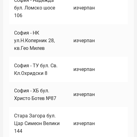
София - Надежда
бул. Ломско шосе
изчерпан
106
София - НК
ул.Н.Коперник 28,
изчерпан
кв.Гео Милев
София - ТУ бул. Св.
изчерпан
Кл.Охридски 8
София - ХБ бул.
изчерпан
Христо Ботев №87
Стара Загора бул.
Цар Симеон Велики
изчерпан
144