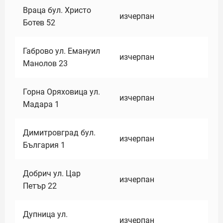
Враца бул. Христо
изчерпан
Ботев 52
Габрово ул. Емануил
изчерпан
Манолов 23
Горна Оряховица ул.
изчерпан
Мадара 1
Димитровград бул.
изчерпан
България 1
Добрич ул. Цар
изчерпан
Петър 22
Дупница ул.
изчерпан