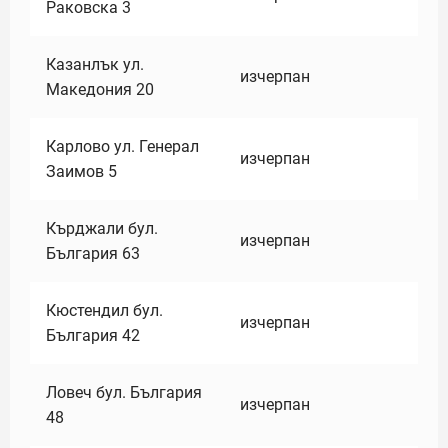
Раковска 3
Казанлък ул.
изчерпан
Македония 20
Карлово ул. Генерал
изчерпан
Заимов 5
Кърджали бул.
изчерпан
България 63
Кюстендил бул.
изчерпан
България 42
Ловеч бул. България
изчерпан
48