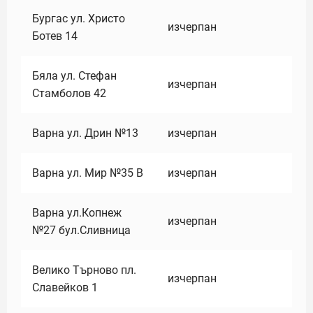
Бургас ул. Христо
изчерпан
Ботев 14
Бяла ул. Стефан
изчерпан
Стамболов 42
Варна ул. Дрин №13
изчерпан
Варна ул. Мир №35 В
изчерпан
Варна ул.Копнеж
изчерпан
№27 бул.Сливница
Велико Търново пл.
изчерпан
Славейков 1