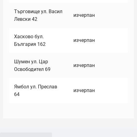
Търговище ул. Васил
изчерпан
Левски 42
Хасково бул.
изчерпан
България 162
Шумен ул. Цар
изчерпан
Освободител 69
Ямбол ул. Преслав
изчерпан
64