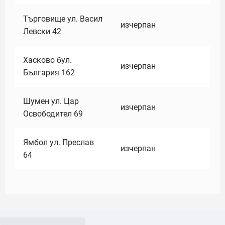
Търговище ул. Васил
изчерпан
Левски 42
Хасково бул.
изчерпан
България 162
Шумен ул. Цар
изчерпан
Освободител 69
Ямбол ул. Преслав
изчерпан
64