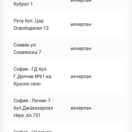
изчерпан
Кубрат 1
Русе бул. Цар
изчерпан
Освободител 13
Сливен ул.
изчерпан
Славянска 7
София - ГД бул.
Г.Делчев №61 кв.
изчерпан
Красно село
София - Люлин 7
бул.Джавахарлал
изчерпан
Неру ,бл.751