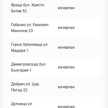
Враца бул. Христо
изчерпан
Ботев 52
Габрово ул. Емануил
изчерпан
Манолов 23
Горна Оряховица ул.
изчерпан
Мадара 1
Димитровград бул.
изчерпан
България 1
Добрич ул. Цар
изчерпан
Петър 22
Дупница ул.
изчерпан