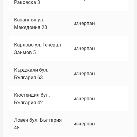
Раковска 3
Казанлък ул.
изчерпан
Македония 20
Карлово ул. Генерал
изчерпан
Заимов 5
Кърджали бул.
изчерпан
България 63
Кюстендил бул.
изчерпан
България 42
Ловеч бул. България
изчерпан
48