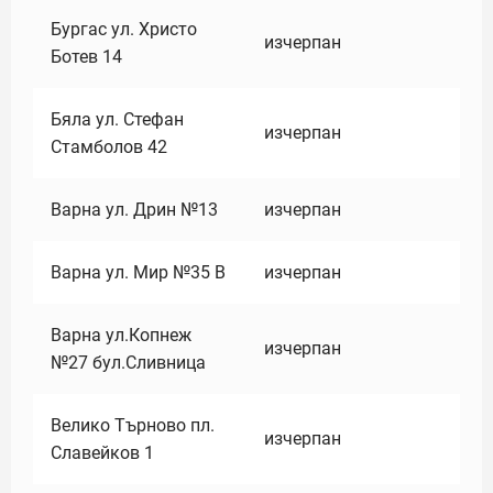
Бургас ул. Христо
изчерпан
Ботев 14
Бяла ул. Стефан
изчерпан
Стамболов 42
Варна ул. Дрин №13
изчерпан
Варна ул. Мир №35 В
изчерпан
Варна ул.Копнеж
изчерпан
№27 бул.Сливница
Велико Търново пл.
изчерпан
Славейков 1