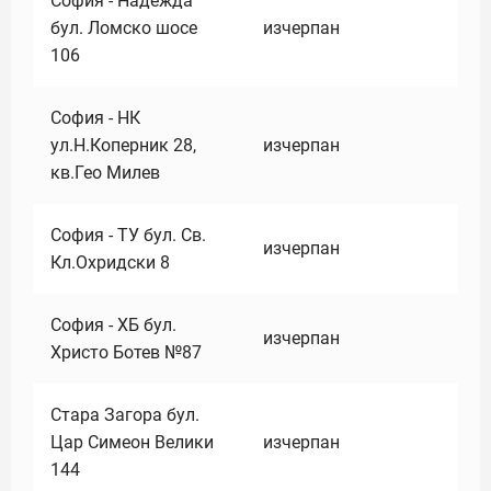
София - Надежда
бул. Ломско шосе
изчерпан
106
София - НК
ул.Н.Коперник 28,
изчерпан
кв.Гео Милев
София - ТУ бул. Св.
изчерпан
Кл.Охридски 8
София - ХБ бул.
изчерпан
Христо Ботев №87
Стара Загора бул.
Цар Симеон Велики
изчерпан
144