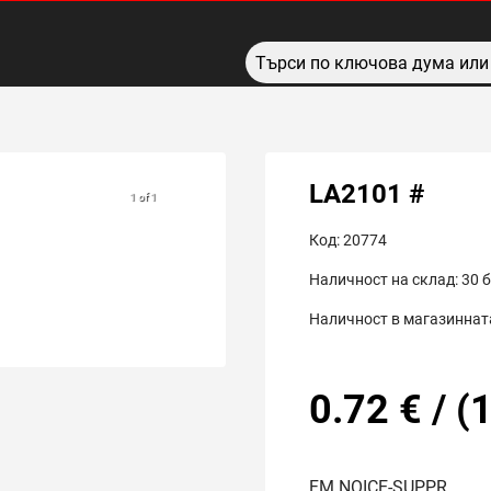
LA2101 #
1 of 1
Код:
20774
Наличност на склад:
30
б
Наличност в магазинната
0.72
€
/
(
1
FM NOICE-SUPPR