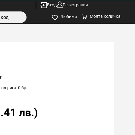
Вход
Регистрация
Моята количка
Любими
р.
 верига:
0
бр.
.41
лв.)