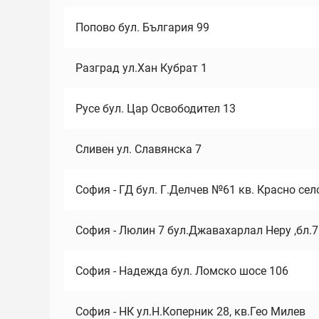
Попово бул. България 99
Разград ул.Хан Кубрат 1
Русе бул. Цар Освободител 13
Сливен ул. Славянска 7
София - ГД бул. Г.Делчев №61 кв. Красно сел
София - Люлин 7 бул.Джавахарлал Неру ,бл.
София - Надежда бул. Ломско шосе 106
София - НК ул.Н.Коперник 28, кв.Гео Милев