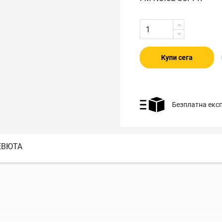
Купи сега
Безплатна екс
ЕВЮТА