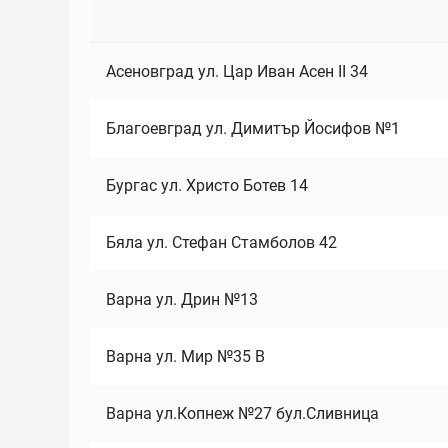
Асеновград ул. Цар Иван Асен II 34
Благоевград ул. Димитър Йосифов №1
Бургас ул. Христо Ботев 14
Бяла ул. Стефан Стамболов 42
Варна ул. Дрин №13
Варна ул. Мир №35 В
Варна ул.Копнеж №27 бул.Сливница