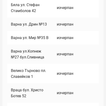
Бяла ул. Стефан
изчерпан
Стамболов 42
Варна ул. Дрин №13
изчерпан
Варна ул. Мир №35 В
изчерпан
Варна ул.Копнеж
изчерпан
№27 бул.Сливница
Велико Търново пл.
изчерпан
Славейков 1
Враца бул. Христо
изчерпан
Ботев 52