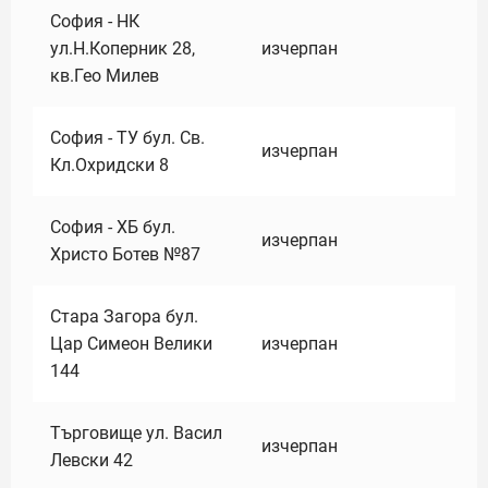
София - НК
ул.Н.Коперник 28,
изчерпан
кв.Гео Милев
София - ТУ бул. Св.
изчерпан
Кл.Охридски 8
София - ХБ бул.
изчерпан
Христо Ботев №87
Стара Загора бул.
Цар Симеон Велики
изчерпан
144
Търговище ул. Васил
изчерпан
Левски 42