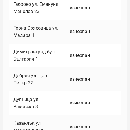
Габрово ул. Емануил
изчерпан
Манолов 23
Горна Оряховица ул.
изчерпан
Мадара 1
Димитровград бул.
изчерпан
България 1
Добрич ул. Цар
изчерпан
Петър 22
Дупница ул.
изчерпан
Раковска 3
Казанлък ул.
изчерпан