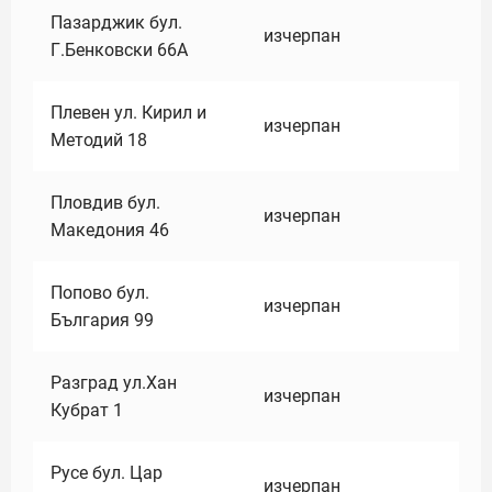
Пазарджик бул.
изчерпан
Г.Бенковски 66А
Плевен ул. Кирил и
изчерпан
Методий 18
Пловдив бул.
изчерпан
Македония 46
Попово бул.
изчерпан
България 99
Разград ул.Хан
изчерпан
Кубрат 1
Русе бул. Цар
изчерпан