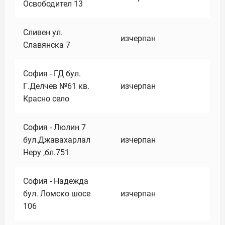
Освободител 13
Сливен ул.
изчерпан
Славянска 7
София - ГД бул.
Г.Делчев №61 кв.
изчерпан
Красно село
София - Люлин 7
бул.Джавахарлал
изчерпан
Неру ,бл.751
София - Надежда
бул. Ломско шосе
изчерпан
106