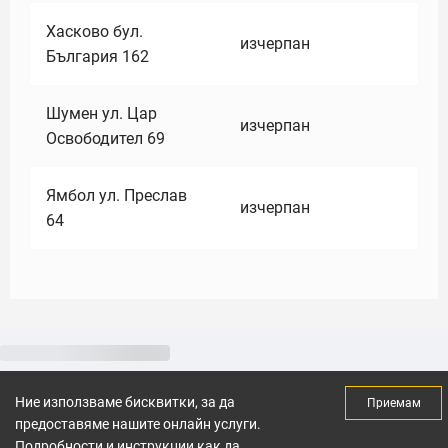
Хасково бул.
изчерпан
България 162
Шумен ул. Цар
изчерпан
Освободител 69
Ямбол ул. Преслав
изчерпан
64
Ние използваме бисквитки, за да
Приемам
предоставяме нашите онлайн услуги.
Подробности и инструкции как да