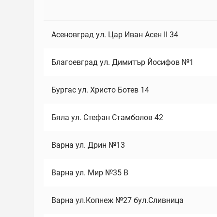
Асеновград ул. Цар Иван Асен II 34
Благоевград ул. Димитър Йосифов №1
Бургас ул. Христо Ботев 14
Бяла ул. Стефан Стамболов 42
Варна ул. Дрин №13
Варна ул. Мир №35 В
Варна ул.Копнеж №27 бул.Сливница