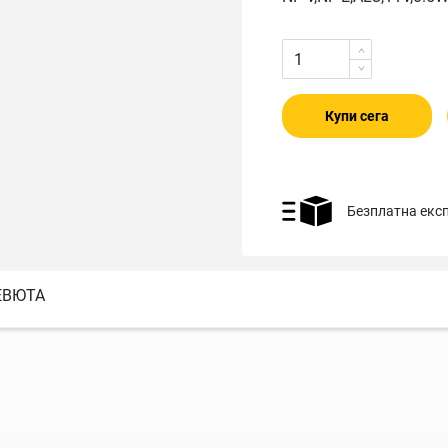
Купи сега
Безплатна екс
ЕВЮТА