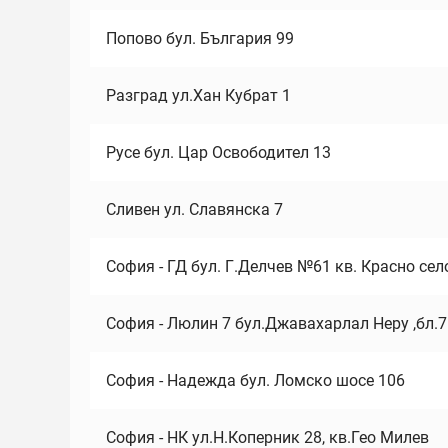
Попово бул. България 99
Разград ул.Хан Кубрат 1
Русе бул. Цар Освободител 13
Сливен ул. Славянска 7
София - ГД бул. Г.Делчев №61 кв. Красно сел
София - Люлин 7 бул.Джавахарлал Неру ,бл.
София - Надежда бул. Ломско шосе 106
София - НК ул.Н.Коперник 28, кв.Гео Милев