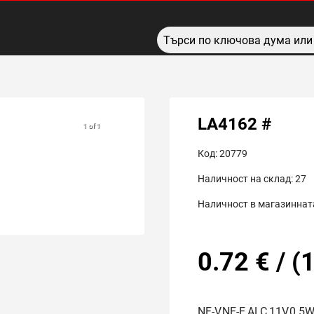
LA4162 #
1 of 1
Код:
20779
Наличност на склад:
27
Наличност в магазинната
0.72
€
/
(
1
NF-V,NF-E,ALC,11V,0.5