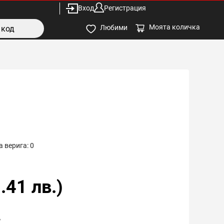
Вход
Регистрация
Моята количка
Любими
 верига:
0
.41
лв.)
W