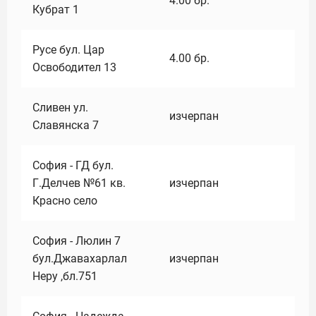
4.00
бр.
Кубрат 1
Русе бул. Цар
4.00
бр.
Освободител 13
Сливен ул.
изчерпан
Славянска 7
София - ГД бул.
Г.Делчев №61 кв.
изчерпан
Красно село
София - Люлин 7
бул.Джавахарлал
изчерпан
Неру ,бл.751