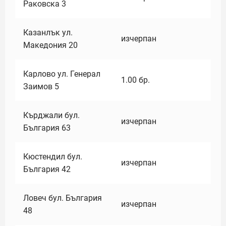
Раковска 3
Казанлък ул.
изчерпан
Македония 20
Карлово ул. Генерал
1.00
бр.
Заимов 5
Кърджали бул.
изчерпан
България 63
Кюстендил бул.
изчерпан
България 42
Ловеч бул. България
изчерпан
48