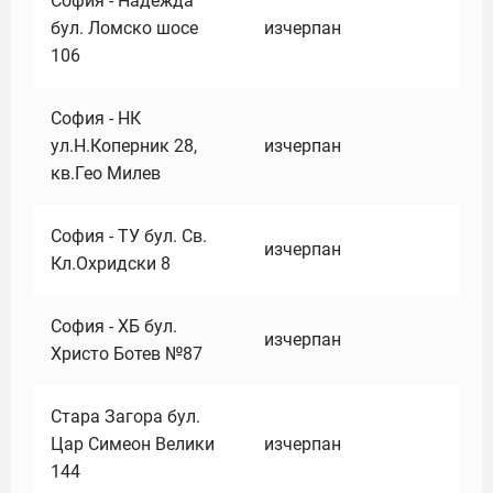
София - Надежда
бул. Ломско шосе
изчерпан
106
София - НК
ул.Н.Коперник 28,
изчерпан
кв.Гео Милев
София - ТУ бул. Св.
изчерпан
Кл.Охридски 8
София - ХБ бул.
изчерпан
Христо Ботев №87
Стара Загора бул.
Цар Симеон Велики
изчерпан
144