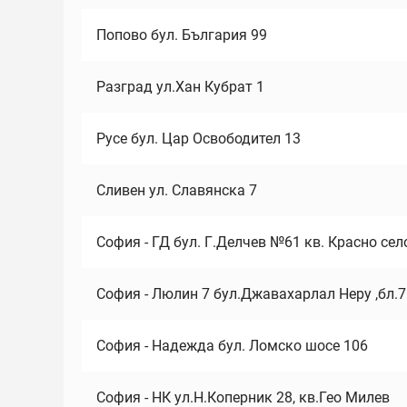
Попово бул. България 99
Разград ул.Хан Кубрат 1
Русе бул. Цар Освободител 13
Сливен ул. Славянска 7
София - ГД бул. Г.Делчев №61 кв. Красно сел
София - Люлин 7 бул.Джавахарлал Неру ,бл.
София - Надежда бул. Ломско шосе 106
София - НК ул.Н.Коперник 28, кв.Гео Милев