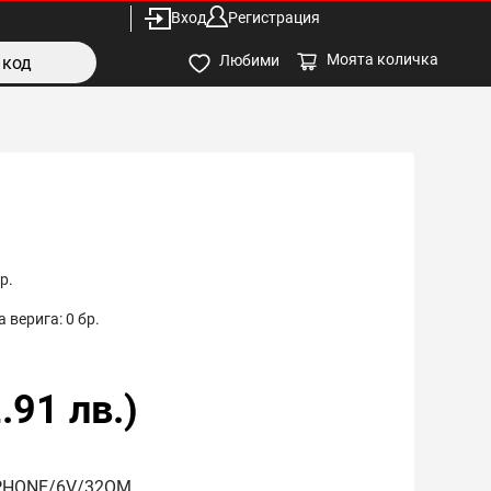
Вход
Регистрация
Моята количка
Любими
р.
 верига:
0
бр.
.91
лв.)
PHONE/6V/32OM