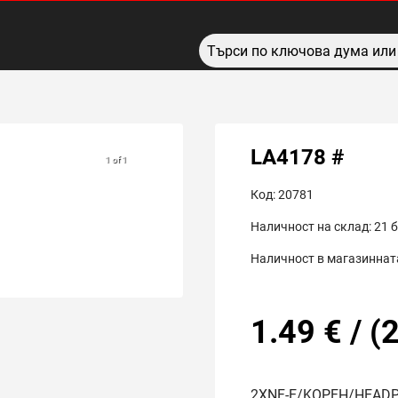
LA4178 #
1 of 1
Код:
20781
Наличност на склад:
21
б
Наличност в магазинната
1.49
€
/
(
2
2XNF-E/KOPFH/HEAD