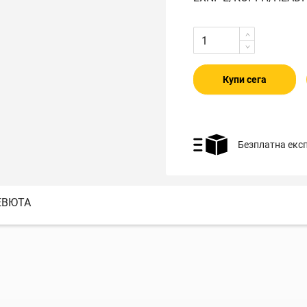
Купи сега
Безплатна екс
ЕВЮТА