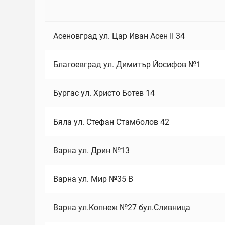
Асеновград ул. Цар Иван Асен II 34
Благоевград ул. Димитър Йосифов №1
Бургас ул. Христо Ботев 14
Бяла ул. Стефан Стамболов 42
Варна ул. Дрин №13
Варна ул. Мир №35 В
Варна ул.Копнеж №27 бул.Сливница