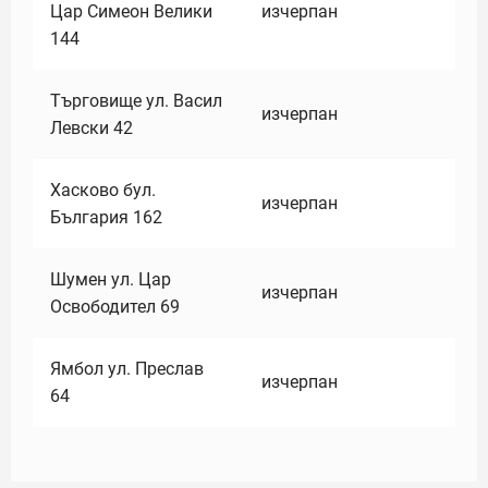
Цар Симеон Велики
изчерпан
144
Търговище ул. Васил
изчерпан
Левски 42
Хасково бул.
изчерпан
България 162
Шумен ул. Цар
изчерпан
Освободител 69
Ямбол ул. Преслав
изчерпан
64