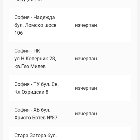
София - Надежда
бул. Ломско шосе
изчерпан
106
София - НК
ул.Н.Коперник 28,
изчерпан
кв.Гео Милев
София - ТУ бул. Св.
изчерпан
Кл.Охридски 8
София - ХБ бул.
изчерпан
Христо Ботев №87
Стара Загора бул.