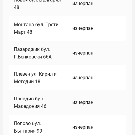
изчерпан
48
Монтана бул. Трети
изчерпан
Март 48
Пазарджик бул.
изчерпан
Г.Бенковски 66А
Плевен ул. Кирил и
изчерпан
Методий 18
Пловдив бул.
изчерпан
Македония 46
Попово бул.
изчерпан
България 99