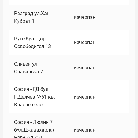
Разград ул.Хан
изчерпан
Кубрат 1
Русе бул. Цар
изчерпан
Освободител 13
Сливен ул.
изчерпан
Славянска 7
София - ГД бул.
Г.Делчев №61 кв.
изчерпан
Красно село
София - Люлин 7
бул.Джавахарлал
изчерпан
Неру ,бл.751