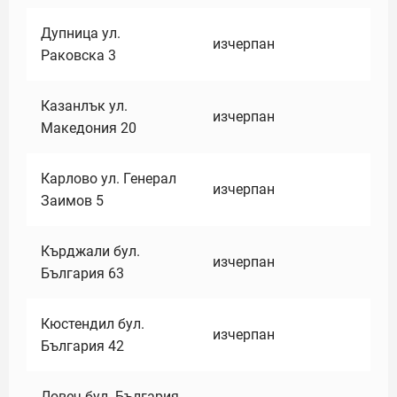
Дупница ул.
изчерпан
Раковска 3
Казанлък ул.
изчерпан
Македония 20
Карлово ул. Генерал
изчерпан
Заимов 5
Кърджали бул.
изчерпан
България 63
Кюстендил бул.
изчерпан
България 42
Ловеч бул. България