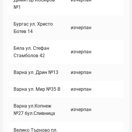
№1
Бургас ул. Христо
изчерпан
Ботев 14
Бяла ул. Стефан
изчерпан
Стамболов 42
Варна ул. Дрин №13
изчерпан
Варна ул. Мир №35 В
изчерпан
Варна ул.Копнеж
изчерпан
№27 бул.Сливница
Велико Търново пл.