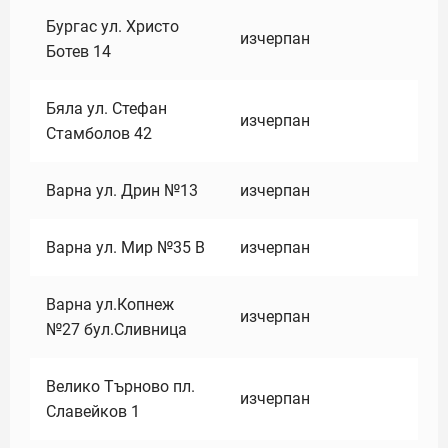
Бургас ул. Христо
изчерпан
Ботев 14
Бяла ул. Стефан
изчерпан
Стамболов 42
Варна ул. Дрин №13
изчерпан
Варна ул. Мир №35 В
изчерпан
Варна ул.Копнеж
изчерпан
№27 бул.Сливница
Велико Търново пл.
изчерпан
Славейков 1