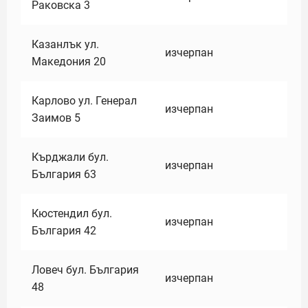
Раковска 3
Казанлък ул.
изчерпан
Македония 20
Карлово ул. Генерал
изчерпан
Заимов 5
Кърджали бул.
изчерпан
България 63
Кюстендил бул.
изчерпан
България 42
Ловеч бул. България
изчерпан
48