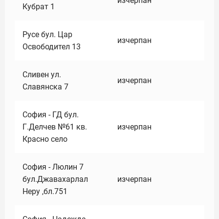
изчерпан
Кубрат 1
Русе бул. Цар
изчерпан
Освободител 13
Сливен ул.
изчерпан
Славянска 7
София - ГД бул.
Г.Делчев №61 кв.
изчерпан
Красно село
София - Люлин 7
бул.Джавахарлал
изчерпан
Неру ,бл.751