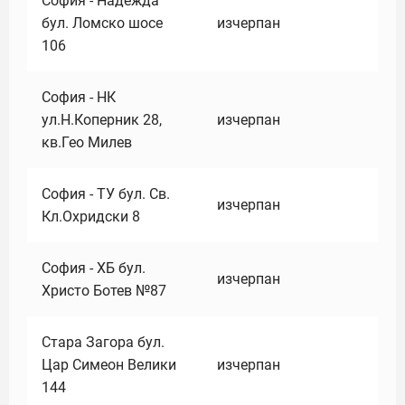
София - Надежда
бул. Ломско шосе
изчерпан
106
София - НК
ул.Н.Коперник 28,
изчерпан
кв.Гео Милев
София - ТУ бул. Св.
изчерпан
Кл.Охридски 8
София - ХБ бул.
изчерпан
Христо Ботев №87
Стара Загора бул.
Цар Симеон Велики
изчерпан
144