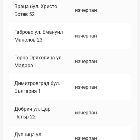
Враца бул. Христо
изчерпан
Ботев 52
Габрово ул. Емануил
изчерпан
Манолов 23
Горна Оряховица ул.
изчерпан
Мадара 1
Димитровград бул.
изчерпан
България 1
Добрич ул. Цар
изчерпан
Петър 22
Дупница ул.
изчерпан