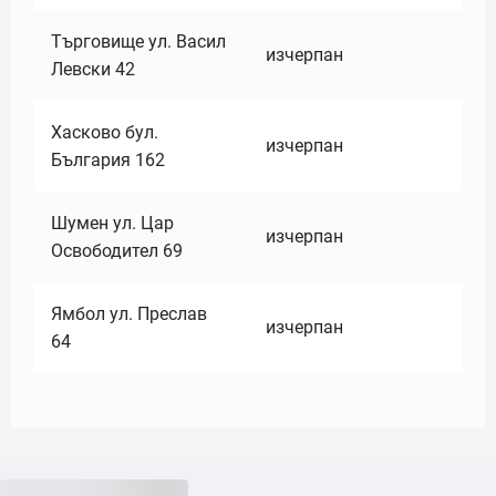
Търговище ул. Васил
изчерпан
Левски 42
Хасково бул.
изчерпан
България 162
Шумен ул. Цар
изчерпан
Освободител 69
Ямбол ул. Преслав
изчерпан
64